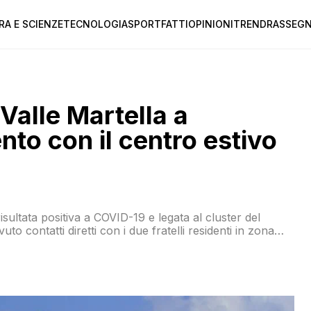
RA E SCIENZE
TECNOLOGIA
SPORT
FATTI
OPINIONI
TREND
RASSEGN
 Valle Martella a
nto con il centro estivo
sultata positiva a COVID-19 e legata al cluster del
o contatti diretti con i due fratelli residenti in zona
 tamponi