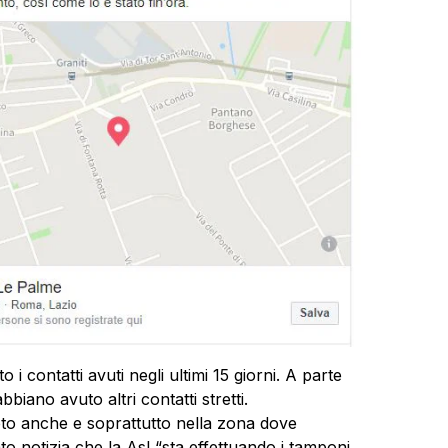
o i contatti avuti negli ultimi 15 giorni. A parte
biano avuto altri contatti stretti.
eto anche e soprattutto nella zona dove
o notizia che la Asl “sta effettuando i tamponi