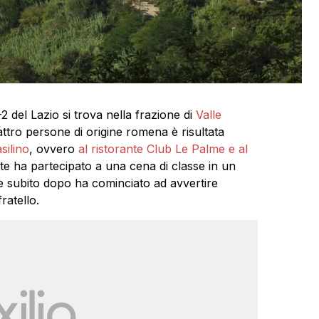
del Lazio si trova nella frazione di
Valle
attro persone di origine romena è risultata
silino
, ovvero
al ristorante Club Le Palme e al
e ha partecipato a una cena di classe in un
 e subito dopo ha cominciato ad avvertire
ratello.