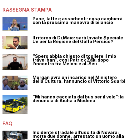
RASSEGNA STAMPA
Pane, latte e assorbenti: cosa cambierà
con la prossima manovra di bilancio
Il ritorno di Di Maio: sarà Inviato Speciale
Ue per la Regione del Golfo Persico?
“Spero abbia chiesto di togliere il mio
travel ban”, così Patrick Zaki dopo
l’incontro tra Meloni e al-Sisi
Morgan avrà un incarico nel Ministero
della Cultura, l’annuncio di Vittorio Sgarbi
“Mi hanno cacciata dal bus per il velo”: la
denuncia di Aicha a Modena
FAQ
Incidente stradale all’uscita di Novara:
morte due donne, arrestato un uomo alla
guida senza patente