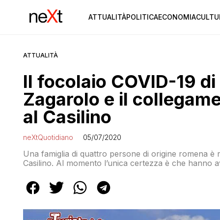
ATTUALITÀ
POLITICA
ECONOMIA
CULTU
ATTUALITÀ
Il focolaio COVID-19 di
Zagarolo e il collegame
al Casilino
neXtQuotidiano
05/07/2020
Una famiglia di quattro persone di origine romena è ri
Casilino. Al momento l’unica certezza è che hanno avut
Casilina e per questo motivo sono stati sottoposti ai