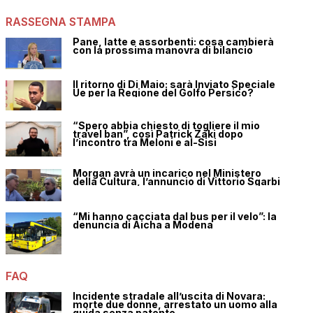
RASSEGNA STAMPA
Pane, latte e assorbenti: cosa cambierà
con la prossima manovra di bilancio
Il ritorno di Di Maio: sarà Inviato Speciale
Ue per la Regione del Golfo Persico?
“Spero abbia chiesto di togliere il mio
travel ban”, così Patrick Zaki dopo
l’incontro tra Meloni e al-Sisi
Morgan avrà un incarico nel Ministero
della Cultura, l’annuncio di Vittorio Sgarbi
“Mi hanno cacciata dal bus per il velo”: la
denuncia di Aicha a Modena
FAQ
Incidente stradale all’uscita di Novara:
morte due donne, arrestato un uomo alla
guida senza patente