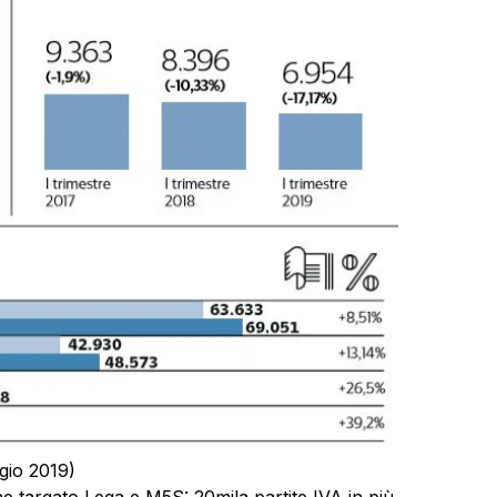
gio 2019)
e targato Lega e M5S: 20mila partite IVA in più.