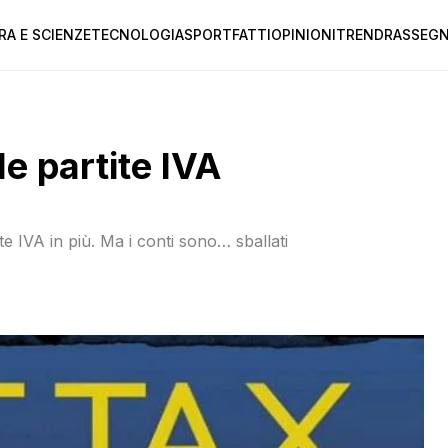
RA E SCIENZE
TECNOLOGIA
SPORT
FATTI
OPINIONI
TREND
RASSEGN
 le partite IVA
 IVA in più. Ma i conti sono… sballati