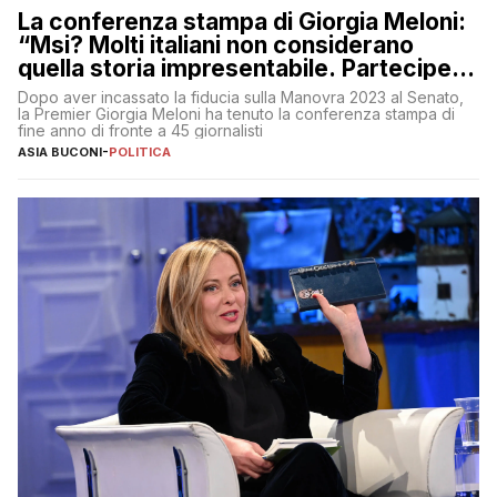
La conferenza stampa di Giorgia Meloni:
“Msi? Molti italiani non considerano
quella storia impresentabile. Parteciperò
al 25 aprile”
Dopo aver incassato la fiducia sulla Manovra 2023 al Senato,
la Premier Giorgia Meloni ha tenuto la conferenza stampa di
fine anno di fronte a 45 giornalisti
ASIA BUCONI
-
POLITICA