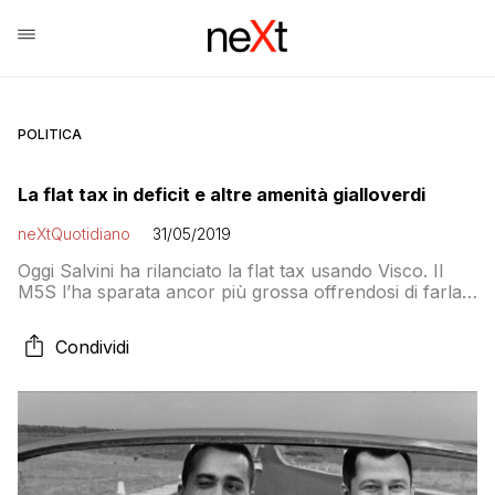
POLITICA
La flat tax in deficit e altre amenità gialloverdi
neXtQuotidiano
31/05/2019
Oggi Salvini ha rilanciato la flat tax usando Visco. Il
M5S l’ha sparata ancor più grossa offrendosi di farla
in deficit. Tutto ciò nasconde un’altra strategia grillina.
Che li farà finire ancora peggio
Condividi