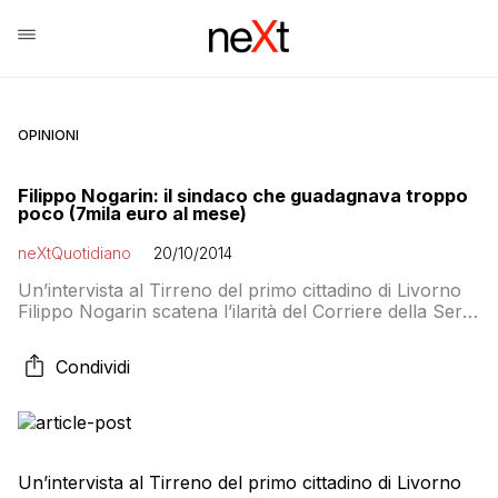
OPINIONI
Filippo Nogarin: il sindaco che guadagnava troppo
poco (7mila euro al mese)
neXtQuotidiano
20/10/2014
Un’intervista al Tirreno del primo cittadino di Livorno
Filippo Nogarin scatena l’ilarità del Corriere della Sera.
Nogarin si lamenta con il Tirreno di guadagnare
troppo poco: «Anch’io per fare il sindaco ho fatto i
Condividi
miei sacrifici. Da ingegnere guadagnavo quanto
volevo. Ora guadagno meno di un vigile urbano. Vi
rendete conto? Il vostro sindaco guadagna […]
Un’intervista al Tirreno del primo cittadino di Livorno