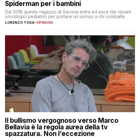
Spiderman per i bambini
Dal 2018 questo ragazzo di Savona entra ed esce dai reparti
oncologici pediatrici per portare un sorriso a chi combatte
LORENZO TOSA
-
OPINIONI
Il bullismo vergognoso verso Marco
Bellavia è la regola aurea della tv
spazzatura. Non l’eccezione