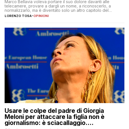
Marco Bellavia voleva portare il suo dolore davanti alle
telecamere, provare a dargli un nome, a riconoscerlo, a
normalizzarlo, ma è diventato solo un altro capitolo del
copione
LORENZO TOSA
-
OPINIONI
Usare le colpe del padre di Giorgia
Meloni per attaccare la figlia non è
giornalismo: è sciacallaggio.
Dimostriamo di essere diversi