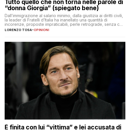
Tutto quello che non torna nelle parole di
“donna Giorgia” (spiegato bene)
Dall’immigrazione al salario minimo, dalla giustizia ai diritti civili,
la leader di Fratelli d’Italia ha inanellato una quantità di
incorenze, proposte impraticabili, perle retrograde, senza che
nessuno – a destra come a sinistra – glielo abbia fatto notare
LORENZO TOSA
-
OPINIONI
È finita con lui “vittima” e lei accusata di