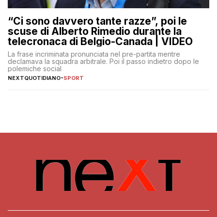
“Ci sono davvero tante razze”, poi le
scuse di Alberto Rimedio durante la
telecronaca di Belgio-Canada | VIDEO
La frase incriminata pronunciata nel pre-partita mentre
declamava la squadra arbitrale. Poi il passo indietro dopo le
polemiche social
NEXTQUOTIDIANO
-
SPORT