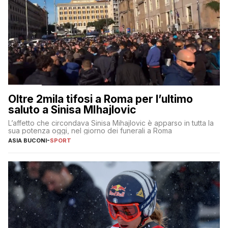
Oltre 2mila tifosi a Roma per l’ultimo
saluto a Sinisa MIhajlovic
L’affetto che circondava Sinisa Mihajlovic è apparso in tutta la
sua potenza oggi, nel giorno dei funerali a Roma
ASIA BUCONI
-
SPORT