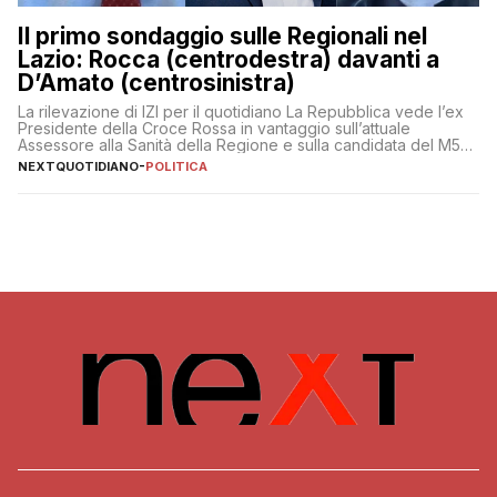
Il primo sondaggio sulle Regionali nel
Lazio: Rocca (centrodestra) davanti a
D’Amato (centrosinistra)
La rilevazione di IZI per il quotidiano La Repubblica vede l’ex
Presidente della Croce Rossa in vantaggio sull’attuale
Assessore alla Sanità della Regione e sulla candidata del M5S
Donatella Bianchi
NEXTQUOTIDIANO
-
POLITICA