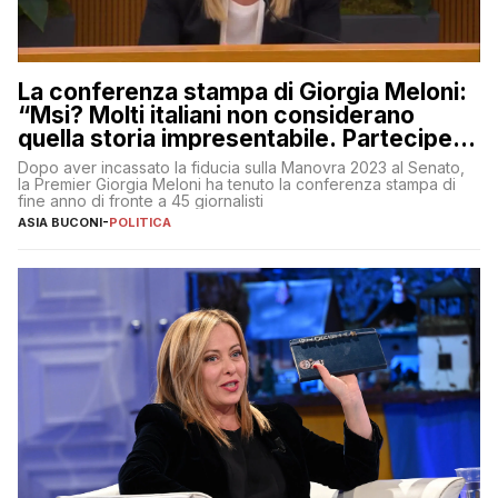
La conferenza stampa di Giorgia Meloni:
“Msi? Molti italiani non considerano
quella storia impresentabile. Parteciperò
al 25 aprile”
Dopo aver incassato la fiducia sulla Manovra 2023 al Senato,
la Premier Giorgia Meloni ha tenuto la conferenza stampa di
fine anno di fronte a 45 giornalisti
ASIA BUCONI
-
POLITICA