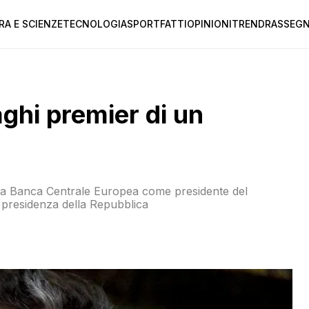
RA E SCIENZE
TECNOLOGIA
SPORT
FATTI
OPINIONI
TREND
RASSEGN
ghi premier di un
lla Banca Centrale Europea come presidente del
si presidenza della Repubblica