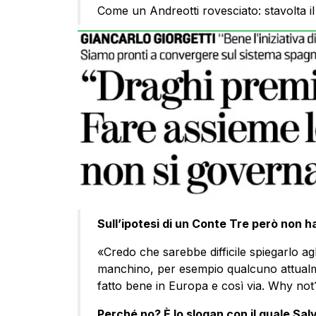
Come un Andreotti rovesciato: stavolta il
Sull’ipotesi di un Conte Tre però non h
«Credo che sarebbe difficile spiegarlo agl
manchino, per esempio qualcuno attualme
fatto bene in Europa e così via. Why not
Perché no? È lo slogan con il quale Salvin