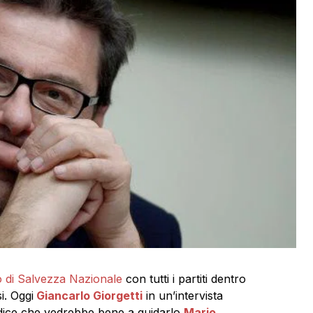
 di Salvezza Nazionale
con tutti i partiti dentro
i. Oggi
Giancarlo Giorgetti
in un’intervista
ice che vedrebbe bene a guidarlo
Mario