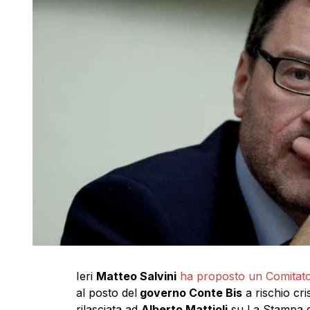
Ieri
Matteo Salvini
ha proposto un Comitato
al posto del
governo Conte Bis
a rischio cris
rilasciata ad
Alberto Mattioli
su La Stampa d