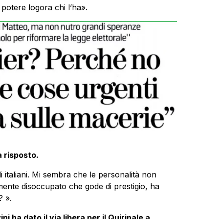
 potere logora chi l’ha».
a risposto.
i italiani. Mi sembra che le personalità non
nte disoccupato che gode di prestigio, ha
? ».
i ha dato il via libera per il Quirinale a