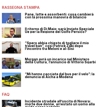
RASSEGNA STAMPA
Pane, latte e assorbenti: cosa cambierà
con la prossima manovra di bilancio
Il ritorno di Di Maio: sarà Inviato Speciale
Ue per la Regione del Golfo Persico?
“Spero abbia chiesto di togliere il mio
travel ban”, così Patrick Zaki dopo
l’incontro tra Meloni e al-Sisi
Morgan avrà un incarico nel Ministero
della Cultura, l’annuncio di Vittorio Sgarbi
“Mi hanno cacciata dal bus per il velo”: la
denuncia di Aicha a Modena
FAQ
Incidente stradale all’uscita di Novara:
morte due donne, arrestato un uomo alla
guida senza patente