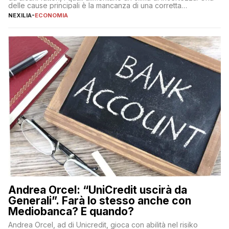
delle cause principali è la mancanza di una corretta
educazione finanziaria, che impedisce ad una larga parte della
NEXILIA
-
ECONOMIA
popolazione di comprendere in modo adeguato il
funzionamento e le implicazioni di questi asset digitali. Dubbi
sulle criptovalute: […]
Andrea Orcel: “UniCredit uscirà da
Generali”. Farà lo stesso anche con
Mediobanca? E quando?
Andrea Orcel, ad di Unicredit, gioca con abilità nel risiko