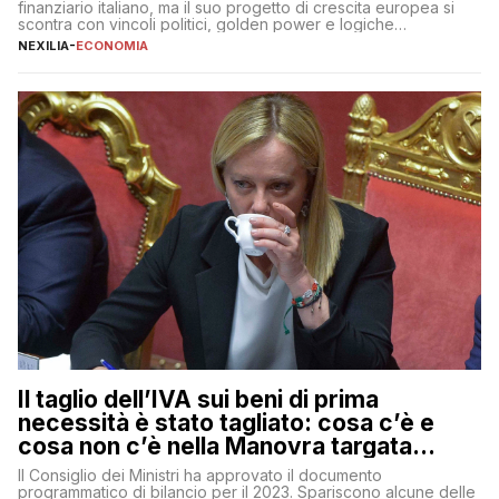
finanziario italiano, ma il suo progetto di crescita europea si
scontra con vincoli politici, golden power e logiche
protezionistiche. Orcel e la mossa su Generali Andrea Orcel,
NEXILIA
-
ECONOMIA
ad di Unicredit, continua a sorprendere per la sua capacità di
muoversi con decisione in un contesto finanziario […]
Il taglio dell’IVA sui beni di prima
necessità è stato tagliato: cosa c’è e
cosa non c’è nella Manovra targata
Meloni
Il Consiglio dei Ministri ha approvato il documento
programmatico di bilancio per il 2023. Spariscono alcune delle