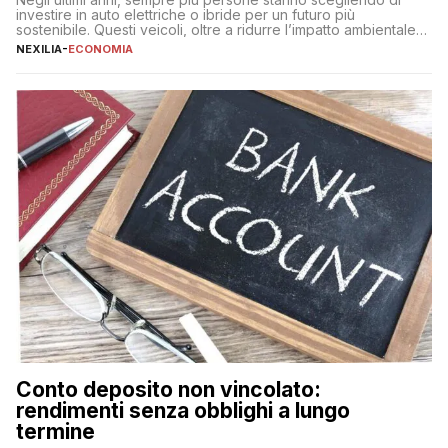
investire in auto elettriche o ibride per un futuro più
sostenibile. Questi veicoli, oltre a ridurre l’impatto ambientale,
offrono vantaggi economici a lungo termine, come minori costi
NEXILIA
-
ECONOMIA
di gestione e benefici fiscali. Tuttavia, l’acquisto di un’auto
nuova rappresenta un impegno finanziario significativo. Come
fare se non […]
Conto deposito non vincolato:
rendimenti senza obblighi a lungo
termine