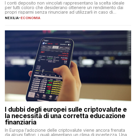
I conti deposito non vincolati rappresentano la scelta ideale
per tutti coloro che desiderano ottenere un rendimento dai
propri risparmi senza rinunciare ad utilizzarli in caso di
necessità. A differenza delle forme vincolate tradizionali,
NEXILIA
-
ECONOMIA
questa tipologia consente di accedere alle somme versate in
qualsiasi momento, offrendo un equilibrio tra sicurezza,
flessibilità e rendimento. Come funzionano […]
I dubbi degli europei sulle criptovalute e
la necessità di una corretta educazione
finanziaria
In Europa l’adozione delle criptovalute viene ancora frenata
da alcuni fattori, i quali alimentano un clima di incertezza. Una