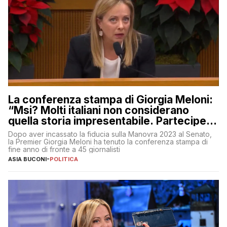
La conferenza stampa di Giorgia Meloni:
“Msi? Molti italiani non considerano
quella storia impresentabile. Parteciperò
al 25 aprile”
Dopo aver incassato la fiducia sulla Manovra 2023 al Senato,
la Premier Giorgia Meloni ha tenuto la conferenza stampa di
fine anno di fronte a 45 giornalisti
ASIA BUCONI
-
POLITICA