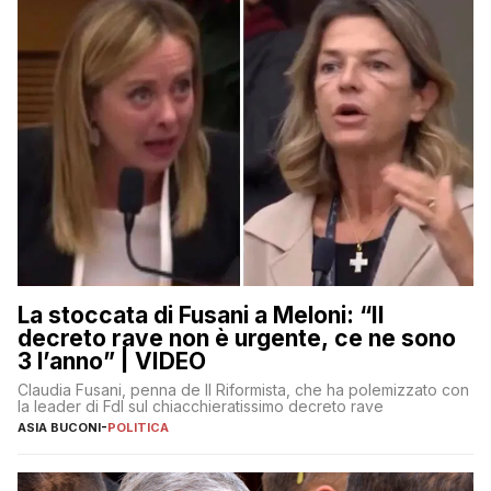
La stoccata di Fusani a Meloni: “Il
decreto rave non è urgente, ce ne sono
3 l’anno” | VIDEO
Claudia Fusani, penna de Il Riformista, che ha polemizzato con
la leader di FdI sul chiacchieratissimo decreto rave
ASIA BUCONI
-
POLITICA