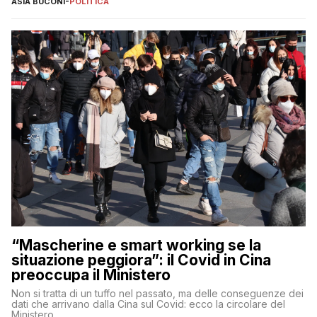
ASIA BUCONI
-
POLITICA
“Mascherine e smart working se la
situazione peggiora”: il Covid in Cina
preoccupa il Ministero
Non si tratta di un tuffo nel passato, ma delle conseguenze dei
dati che arrivano dalla Cina sul Covid: ecco la circolare del
Ministero