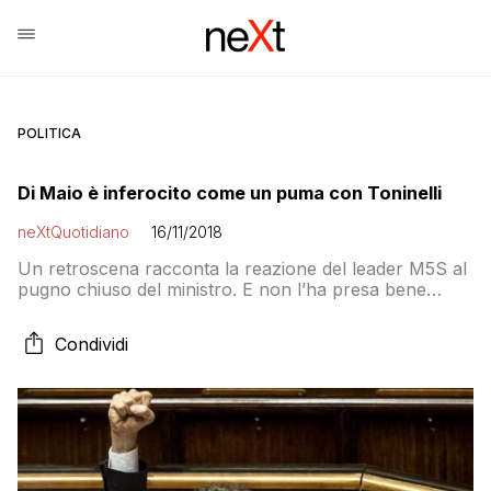
POLITICA
Di Maio è inferocito come un puma con Toninelli
neXtQuotidiano
16/11/2018
Un retroscena racconta la reazione del leader M5S al
pugno chiuso del ministro. E non l’ha presa bene
nemmeno Casaleggio…
Condividi