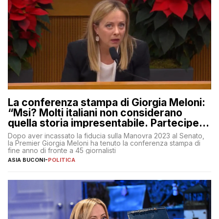
La conferenza stampa di Giorgia Meloni:
“Msi? Molti italiani non considerano
quella storia impresentabile. Parteciperò
al 25 aprile”
Dopo aver incassato la fiducia sulla Manovra 2023 al Senato,
la Premier Giorgia Meloni ha tenuto la conferenza stampa di
fine anno di fronte a 45 giornalisti
ASIA BUCONI
-
POLITICA