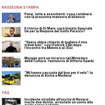
RASSEGNA STAMPA
Pane, latte e assorbenti: cosa cambierà
con la prossima manovra di bilancio
Il ritorno di Di Maio: sarà Inviato Speciale
Ue per la Regione del Golfo Persico?
“Spero abbia chiesto di togliere il mio
travel ban”, così Patrick Zaki dopo
l’incontro tra Meloni e al-Sisi
Morgan avrà un incarico nel Ministero
della Cultura, l’annuncio di Vittorio Sgarbi
“Mi hanno cacciata dal bus per il velo”: la
denuncia di Aicha a Modena
FAQ
Incidente stradale all’uscita di Novara:
morte due donne, arrestato un uomo alla
guida senza patente