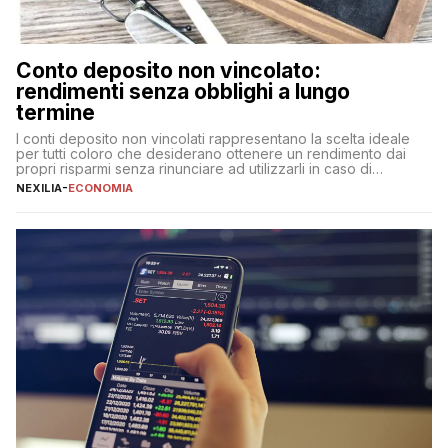
Conto deposito non vincolato:
rendimenti senza obblighi a lungo
termine
I conti deposito non vincolati rappresentano la scelta ideale
per tutti coloro che desiderano ottenere un rendimento dai
propri risparmi senza rinunciare ad utilizzarli in caso di
necessità. A differenza delle forme vincolate tradizionali,
NEXILIA
-
ECONOMIA
questa tipologia consente di accedere alle somme versate in
qualsiasi momento, offrendo un equilibrio tra sicurezza,
flessibilità e rendimento. Come funzionano […]