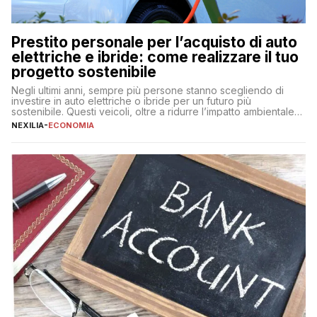
Prestito personale per l’acquisto di auto
elettriche e ibride: come realizzare il tuo
progetto sostenibile
Negli ultimi anni, sempre più persone stanno scegliendo di
investire in auto elettriche o ibride per un futuro più
sostenibile. Questi veicoli, oltre a ridurre l’impatto ambientale,
offrono vantaggi economici a lungo termine, come minori costi
NEXILIA
-
ECONOMIA
di gestione e benefici fiscali. Tuttavia, l’acquisto di un’auto
nuova rappresenta un impegno finanziario significativo. Come
fare se non […]