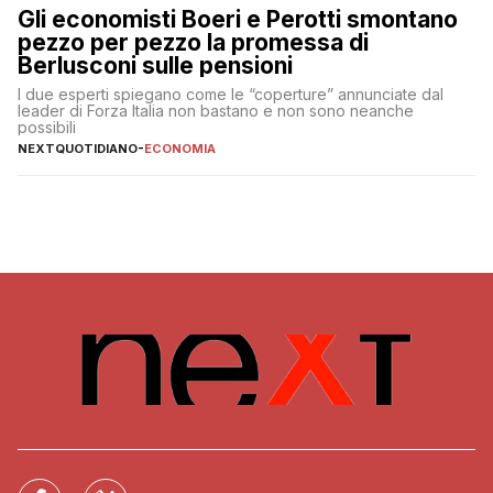
Gli economisti Boeri e Perotti smontano
pezzo per pezzo la promessa di
Berlusconi sulle pensioni
I due esperti spiegano come le “coperture” annunciate dal
leader di Forza Italia non bastano e non sono neanche
possibili
NEXTQUOTIDIANO
-
ECONOMIA