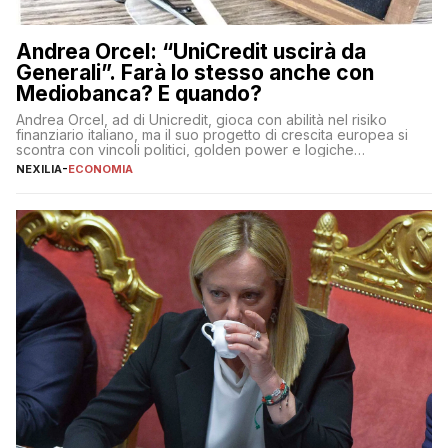
Andrea Orcel: “UniCredit uscirà da
Generali”. Farà lo stesso anche con
Mediobanca? E quando?
Andrea Orcel, ad di Unicredit, gioca con abilità nel risiko
finanziario italiano, ma il suo progetto di crescita europea si
scontra con vincoli politici, golden power e logiche
protezionistiche. Orcel e la mossa su Generali Andrea Orcel,
NEXILIA
-
ECONOMIA
ad di Unicredit, continua a sorprendere per la sua capacità di
muoversi con decisione in un contesto finanziario […]