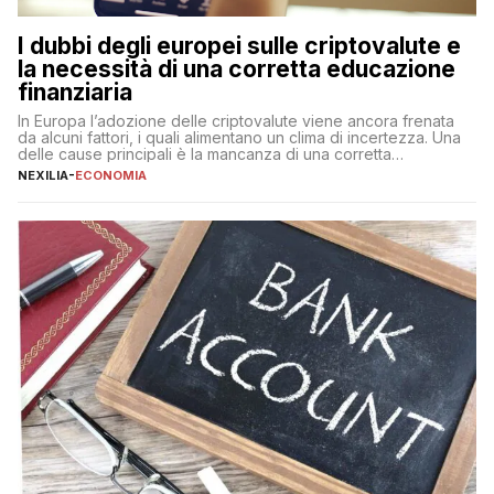
I dubbi degli europei sulle criptovalute e
la necessità di una corretta educazione
finanziaria
In Europa l’adozione delle criptovalute viene ancora frenata
da alcuni fattori, i quali alimentano un clima di incertezza. Una
delle cause principali è la mancanza di una corretta
educazione finanziaria, che impedisce ad una larga parte della
NEXILIA
-
ECONOMIA
popolazione di comprendere in modo adeguato il
funzionamento e le implicazioni di questi asset digitali. Dubbi
sulle criptovalute: […]