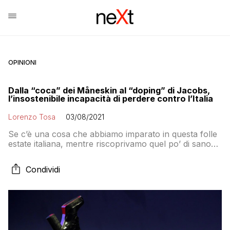
OPINIONI
Dalla “coca” dei Måneskin al “doping” di Jacobs,
l’insostenibile incapacità di perdere contro l’Italia
Lorenzo Tosa
03/08/2021
Se c’è una cosa che abbiamo imparato in questa folle
estate italiana, mentre riscoprivamo quel po’ di sano
orgoglio nazionale che qualche politico per anni ha
provato a strapparci di dosso (senza riuscirci), è che
Condividi
tutti sanno vincere, ma sono pochissimi quelli che
sanno perdere con dignità. E, tutto sommato, fa
ancora più godere.