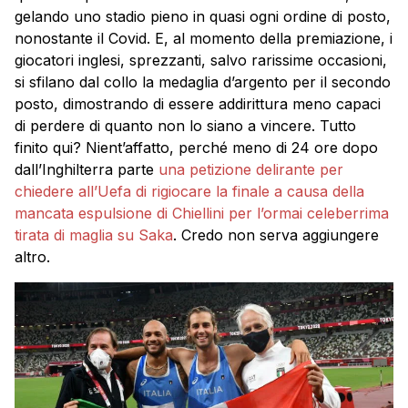
gelando uno stadio pieno in quasi ogni ordine di posto,
nonostante il Covid. E, al momento della premiazione, i
giocatori inglesi, sprezzanti, salvo rarissime occasioni,
si sfilano dal collo la medaglia d’argento per il secondo
posto, dimostrando di essere addirittura meno capaci
di perdere di quanto non lo siano a vincere. Tutto
finito qui? Nient’affatto, perché meno di 24 ore dopo
dall’Inghilterra parte
una petizione delirante per
chiedere all’Uefa di rigiocare la finale a causa della
mancata espulsione di Chiellini per l’ormai celeberrima
tirata di maglia su Saka
. Credo non serva aggiungere
altro.