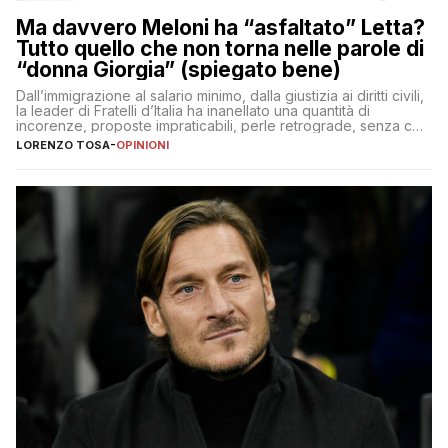
Ma davvero Meloni ha “asfaltato” Letta?
Tutto quello che non torna nelle parole di
“donna Giorgia” (spiegato bene)
Dall’immigrazione al salario minimo, dalla giustizia ai diritti civili,
la leader di Fratelli d’Italia ha inanellato una quantità di
incorenze, proposte impraticabili, perle retrograde, senza che
nessuno – a destra come a sinistra – glielo abbia fatto notare
LORENZO TOSA
-
OPINIONI