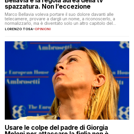
Bellavia è la regola aurea della tv
spazzatura. Non l’eccezione
Marco Bellavia voleva portare il suo dolore davanti alle
telecamere, provare a dargli un nome, a riconoscerlo, a
normalizzarlo, ma è diventato solo un altro capitolo del
copione
LORENZO TOSA
-
OPINIONI
Usare le colpe del padre di Giorgia
Meloni per attaccare la figlia non è