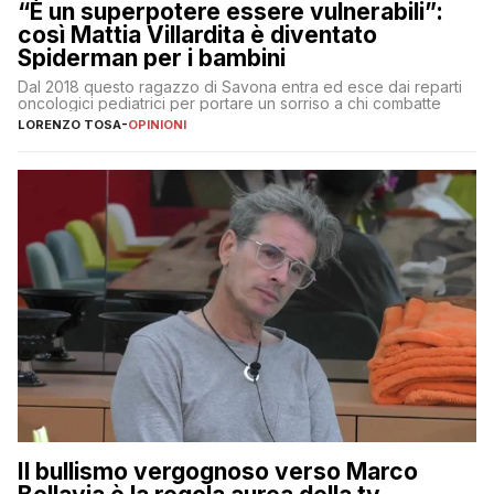
“È un superpotere essere vulnerabili”:
così Mattia Villardita è diventato
Spiderman per i bambini
Dal 2018 questo ragazzo di Savona entra ed esce dai reparti
oncologici pediatrici per portare un sorriso a chi combatte
LORENZO TOSA
-
OPINIONI
Il bullismo vergognoso verso Marco