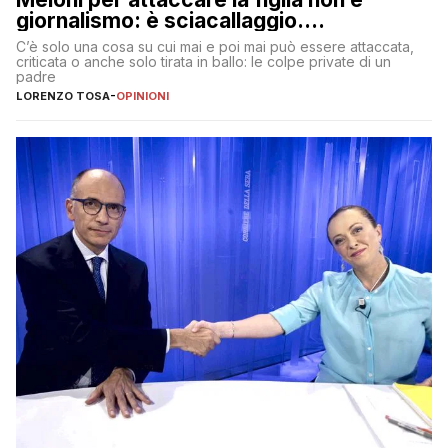
giornalismo: è sciacallaggio.
Dimostriamo di essere diversi
C’è solo una cosa su cui mai e poi mai può essere attaccata,
criticata o anche solo tirata in ballo: le colpe private di un
padre
LORENZO TOSA
-
OPINIONI