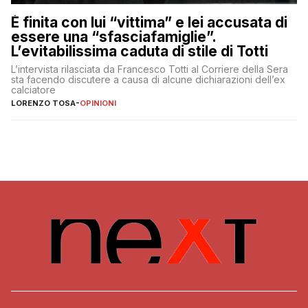
È finita con lui “vittima” e lei accusata di
essere una “sfasciafamiglie”.
L’evitabilissima caduta di stile di Totti
L’intervista rilasciata da Francesco Totti al Corriere della Sera
sta facendo discutere a causa di alcune dichiarazioni dell’ex
calciatore
LORENZO TOSA
-
OPINIONI