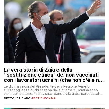
La vera storia di Zaia e della
“sostituzione etnica” dei non vaccinati
con i lavoratori ucraini (che non c’è e non
ci sarà)
Le dichiarazioni del Presidente della Regione Veneto
sull’accoglienza di chi scappa dalla guerra in Ucraina sono
state completamente travisate, dando vita a dei paradossali
falsi che girano sui social
NEXTQUOTIDIANO
-
FACT CHECKING