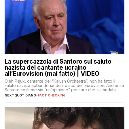
La supercazzola di Santoro sul saluto
nazista del cantante ucraino
all’Eurovision (mai fatto) | VIDEO
Oleh Psjuk, cantante dei “Kalush Orchestra”, non ha fatto il
saluto nazista abbandonando il palco dell’Eurovision. Anche se
Santoro sostiene sia “un’opinione” pensare che sia andata
così
NEXTQUOTIDIANO
-
FACT CHECKING