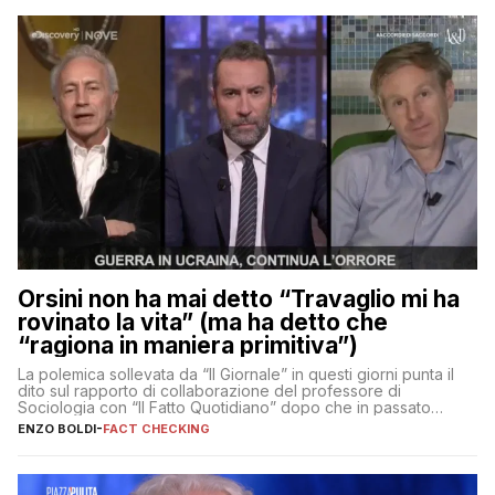
Orsini non ha mai detto “Travaglio mi ha
rovinato la vita” (ma ha detto che
“ragiona in maniera primitiva”)
La polemica sollevata da “Il Giornale” in questi giorni punta il
dito sul rapporto di collaborazione del professore di
Sociologia con “Il Fatto Quotidiano” dopo che in passato
erano volati stracci
ENZO BOLDI
-
FACT CHECKING