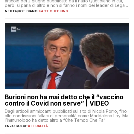
articolo del 2 giugno pubblicato da Il Fatto Quotidiano in cui,
però, si parla di altro e non si fanno i nomi dei leader di Lega e
Fratelli d’Italia
NEXTQUOTIDIANO
-
FACT CHECKING
Burioni non ha mai detto che il “vaccino
contro il Covid non serve” | VIDEO
Dagli articoli ammiccanti pubblicati sul sito di Nicola Porro, fino
alle condivisioni fallaci di personalità come Maddalena Loy. Ma
l’immunologo ha detto altro a “Che Tempo Che Fa”
ENZO BOLDI
-
ATTUALITÀ