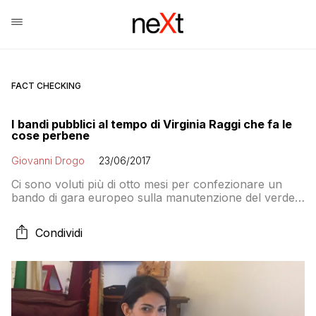
FACT CHECKING
I bandi pubblici al tempo di Virginia Raggi che fa le
cose perbene
Giovanni Drogo
23/06/2017
Ci sono voluti più di otto mesi per confezionare un
bando di gara europeo sulla manutenzione del verde
pubblico a Roma. Perché il M5S vuole fare le cose
bene. Risultato: il bando è stato sospeso perché deve
Condividi
essere adeguato alla nuova normativa sugli appalti…