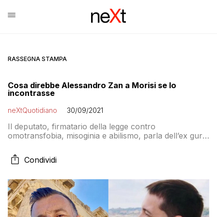
RASSEGNA STAMPA
Cosa direbbe Alessandro Zan a Morisi se lo
incontrasse
neXtQuotidiano
30/09/2021
Il deputato, firmatario della legge contro
omotransfobia, misoginia e abilismo, parla dell’ex guru
di Salvini e di come la campagna mediatica della Lega
contro il sui ddl si basi sull’ipocrisia
Condividi