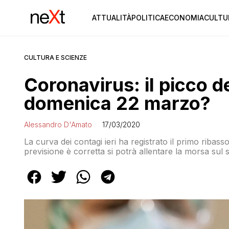
ATTUALITÀ
POLITICA
ECONOMIA
CULTU
CULTURA E SCIENZE
Coronavirus: il picco d
domenica 22 marzo?
Alessandro D'Amato
17/03/2020
La curva dei contagi ieri ha registrato il primo ribas
previsione è corretta si potrà allentare la morsa sul 
— per risolvere davvero l’epidemia bisognerà aspett
vaccino