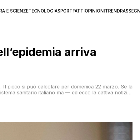
RA E SCIENZE
TECNOLOGIA
SPORT
FATTI
OPINIONI
TREND
RASSEGN
ell’epidemia arriva
so. Il picco si può calcolare per domenica 22 marzo. Se la
sistema sanitario italiano ma — ed ecco la cattiva notizia
are che vengano trovate le terapie farmacologiche e un