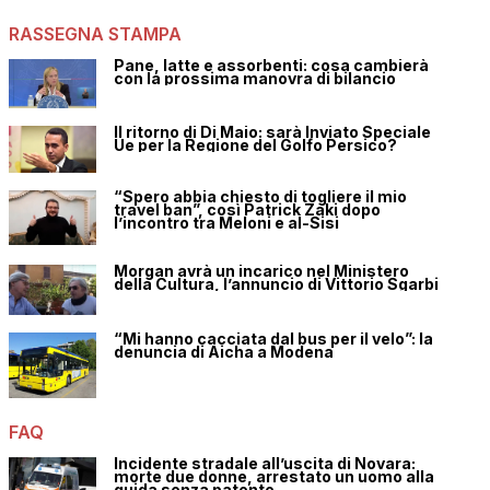
RASSEGNA STAMPA
Pane, latte e assorbenti: cosa cambierà
con la prossima manovra di bilancio
Il ritorno di Di Maio: sarà Inviato Speciale
Ue per la Regione del Golfo Persico?
“Spero abbia chiesto di togliere il mio
travel ban”, così Patrick Zaki dopo
l’incontro tra Meloni e al-Sisi
Morgan avrà un incarico nel Ministero
della Cultura, l’annuncio di Vittorio Sgarbi
“Mi hanno cacciata dal bus per il velo”: la
denuncia di Aicha a Modena
FAQ
Incidente stradale all’uscita di Novara:
morte due donne, arrestato un uomo alla
guida senza patente