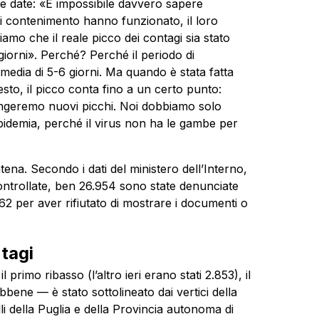
lle date: «È impossibile davvero sapere
di contenimento hanno funzionato, il loro
amo che il reale picco dei contagi sia stato
iorni». Perché? Perché il periodo di
media di 5-6 giorni. Ma quando è stata fatta
to, il picco conta fino a un certo punto:
ngeremo nuovi picchi. Noi dobbiamo solo
pidemia, perché il virus non ha le gambe per
ena. Secondo i dati del ministero dell’Interno,
ontrollate, ben 26.954 sono state denunciate
2 per aver rifiutato di mostrare i documenti o
tagi
l primo ribasso (l’altro ieri erano stati 2.853), il
ene — è stato sottolineato dai vertici della
i della Puglia e della Provincia autonoma di