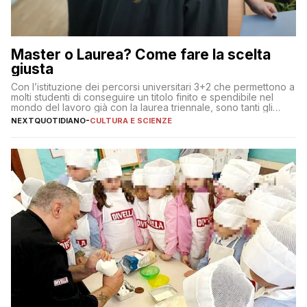
Master o Laurea? Come fare la scelta
giusta
Con l’istituzione dei percorsi universitari 3+2 che permettono a
molti studenti di conseguire un titolo finito e spendibile nel
mondo del lavoro già con la laurea triennale, sono tanti gli
interrogativi che si pongono gli studenti una volta raggiunto
NEXTQUOTIDIANO
-
CULTURA E SCIENZE
l’obiettivo di primo livello