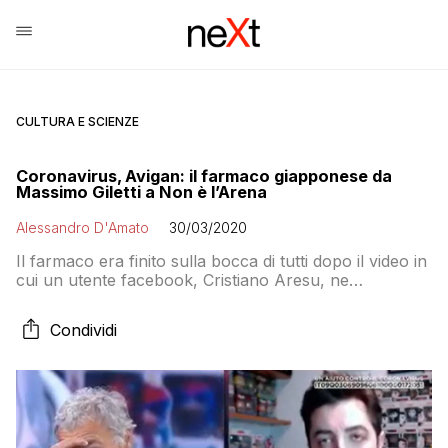
CULTURA E SCIENZE
Coronavirus, Avigan: il farmaco giapponese da
Massimo Giletti a Non è l’Arena
Alessandro D'Amato
30/03/2020
Il farmaco era finito sulla bocca di tutti dopo il video in
cui un utente facebook, Cristiano Aresu, ne
magnificava le doti sostenendo che fosse all’origine del
recesso dell’epidemia in Giappone. La circostanza era
Condividi
stata smentita dagli stessi produttori del farmaco