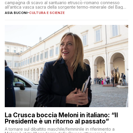
campagna di scavo al santuario etrusco-romano connesso
all’antica vasca sacra della sorgente termo-minerale del Bagno
Grande
ASIA BUCONI
-
CULTURA E SCIENZE
La Crusca boccia Meloni in italiano: “Il
Presidente è un ritorno al passato”
A tornare sul dibattito maschile/femminile in riferimento a