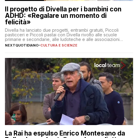
Il progetto di Divella per i bambini con
ADHD: «Regalare un momento di
felicità»
Divella ha lanciato due progetti, entrambi gratuiti, Piccoli
pasticceri e Piccoli pastai con Divella rivolto alle scuole
primarie e secondarie, alle ludoteche e alle associazioni
pugliesi che si occupano di bambini con ADHD
NEXTQUOTIDIANO
-
CULTURA E SCIENZE
La Rai ha espulso Enrico Montesano da