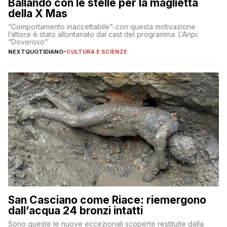
Ballando con le stelle per la maglietta
della X Mas
“Comportamento inaccettabile”: con questa motivazione
l’attore è stato allontanato dal cast del programma. L’Anpi:
“Doveroso”
NEXTQUOTIDIANO
-
CULTURA E SCIENZE
San Casciano come Riace: riemergono
dall’acqua 24 bronzi intatti
Sono queste le nuove eccezionali scoperte restituite dalla