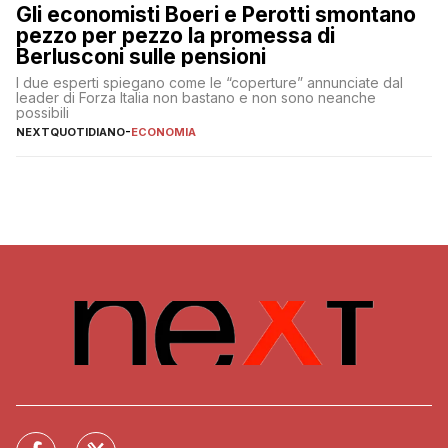
Gli economisti Boeri e Perotti smontano
pezzo per pezzo la promessa di
Berlusconi sulle pensioni
I due esperti spiegano come le “coperture” annunciate dal
leader di Forza Italia non bastano e non sono neanche
possibili
NEXTQUOTIDIANO
-
ECONOMIA