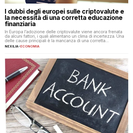
I dubbi degli europei sulle criptovalute e
la necessità di una corretta educazione
finanziaria
In Europa l’adozione delle criptovalute viene ancora frenata
da alcuni fattori, i quali alimentano un clima di incertezza. Una
delle cause principali è la mancanza di una corretta
educazione finanziaria, che impedisce ad una larga parte della
NEXILIA
-
ECONOMIA
popolazione di comprendere in modo adeguato il
funzionamento e le implicazioni di questi asset digitali. Dubbi
sulle criptovalute: […]