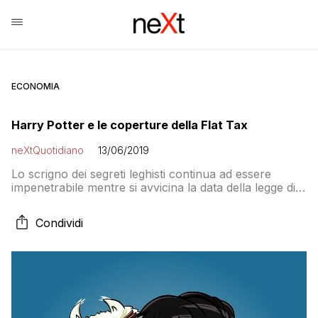
ECONOMIA
Harry Potter e le coperture della Flat Tax
neXtQuotidiano
13/06/2019
Lo scrigno dei segreti leghisti continua ad essere
impenetrabile mentre si avvicina la data della legge di
bilancio (tic tac tic tac tic tac). A meno che alla fine
non propongano di coprire la flat tax con i minibot,
Condividi
cosa che rappresenterebbe un meraviglioso circolo
vizioso. Sarebbe bello diventarne soci (cit.)