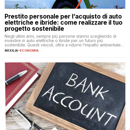
Prestito personale per l’acquisto di auto
elettriche e ibride: come realizzare il tuo
progetto sostenibile
Negli ultimi anni, sempre più persone stanno scegliendo di
investire in auto elettriche o ibride per un futuro più
sostenibile. Questi veicoli, oltre a ridurre l’impatto ambientale,
offrono vantaggi economici a lungo termine, come minori costi
NEXILIA
-
ECONOMIA
di gestione e benefici fiscali. Tuttavia, l’acquisto di un’auto
nuova rappresenta un impegno finanziario significativo. Come
fare se non […]