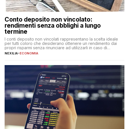
Conto deposito non vincolato:
rendimenti senza obblighi a lungo
termine
I conti deposito non vincolati rappresentano la scelta ideale
per tutti coloro che desiderano ottenere un rendimento dai
propri risparmi senza rinunciare ad utilizzarli in caso di
necessità. A differenza delle forme vincolate tradizionali,
NEXILIA
-
ECONOMIA
questa tipologia consente di accedere alle somme versate in
qualsiasi momento, offrendo un equilibrio tra sicurezza,
flessibilità e rendimento. Come funzionano […]