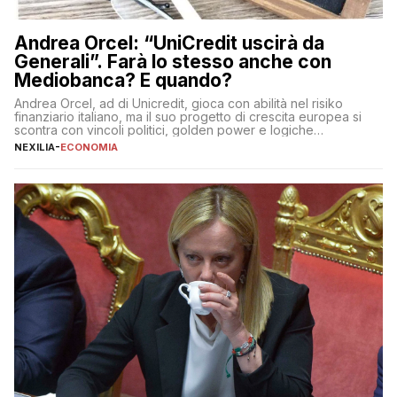
Andrea Orcel: “UniCredit uscirà da
Generali”. Farà lo stesso anche con
Mediobanca? E quando?
Andrea Orcel, ad di Unicredit, gioca con abilità nel risiko
finanziario italiano, ma il suo progetto di crescita europea si
scontra con vincoli politici, golden power e logiche
protezionistiche. Orcel e la mossa su Generali Andrea Orcel,
NEXILIA
-
ECONOMIA
ad di Unicredit, continua a sorprendere per la sua capacità di
muoversi con decisione in un contesto finanziario […]