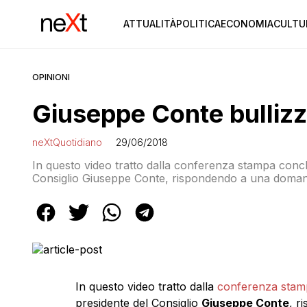
ATTUALITÀ
POLITICA
ECONOMIA
CULTU
OPINIONI
Giuseppe Conte bulliz
neXtQuotidiano
29/06/2018
In questo video tratto dalla conferenza stampa conclu
Consiglio Giuseppe Conte, rispondendo a una domanda d
è stata un po’ prepotente e se ha bullizzato i parner
Durante la conferenza stampa […]
In questo video tratto dalla
conferenza stam
presidente del Consiglio
Giuseppe Conte
, r