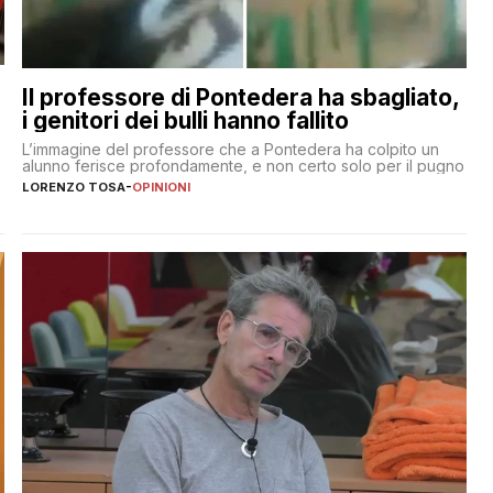
Il professore di Pontedera ha sbagliato,
i genitori dei bulli hanno fallito
L’immagine del professore che a Pontedera ha colpito un
alunno ferisce profondamente, e non certo solo per il pugno
LORENZO TOSA
-
OPINIONI