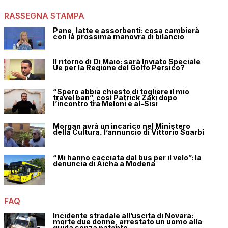
RASSEGNA STAMPA
Pane, latte e assorbenti: cosa cambierà
con la prossima manovra di bilancio
Il ritorno di Di Maio: sarà Inviato Speciale
Ue per la Regione del Golfo Persico?
“Spero abbia chiesto di togliere il mio
travel ban”, così Patrick Zaki dopo
l’incontro tra Meloni e al-Sisi
Morgan avrà un incarico nel Ministero
della Cultura, l’annuncio di Vittorio Sgarbi
“Mi hanno cacciata dal bus per il velo”: la
denuncia di Aicha a Modena
FAQ
Incidente stradale all’uscita di Novara:
morte due donne, arrestato un uomo alla
guida senza patente