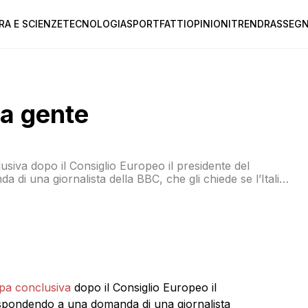
RA E SCIENZE
TECNOLOGIA
SPORT
FATTI
OPINIONI
TREND
RASSEGN
za gente
siva dopo il Consiglio Europeo il presidente del
i una giornalista della BBC, che gli chiede se l’Italia
 europei, replica: “Sì, un po’ sì”. [meride embed=”5598″]
pa conclusiva
dopo il Consiglio Europeo il
ispondendo a una domanda di una giornalista