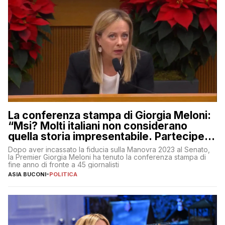
La conferenza stampa di Giorgia Meloni:
“Msi? Molti italiani non considerano
quella storia impresentabile. Parteciperò
al 25 aprile”
Dopo aver incassato la fiducia sulla Manovra 2023 al Senato,
la Premier Giorgia Meloni ha tenuto la conferenza stampa di
fine anno di fronte a 45 giornalisti
ASIA BUCONI
-
POLITICA