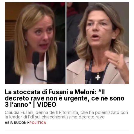
La stoccata di Fusani a Meloni: “Il
decreto rave non è urgente, ce ne sono
3 l’anno” | VIDEO
Claudia Fusani, penna de Il Riformista, che ha polemizzato con
la leader di FdI sul chiacchieratissimo decreto rave
ASIA BUCONI
-
POLITICA