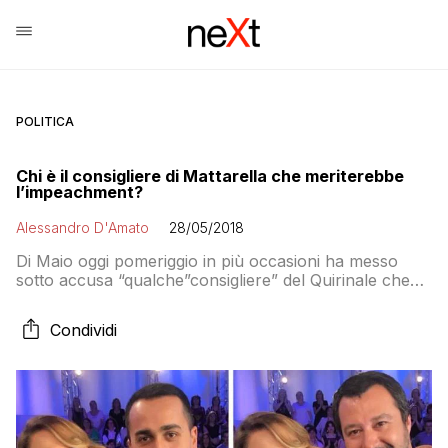
POLITICA
Chi è il consigliere di Mattarella che meriterebbe
l’impeachment?
Alessandro D'Amato
28/05/2018
Di Maio oggi pomeriggio in più occasioni ha messo
sotto accusa “qualche”consigliere” del Quirinale che
secondo lui andrebbe messo in stato d’accusa per il
ruolo che ha avuto nella crisi. Di chi sta parlando?
Condividi