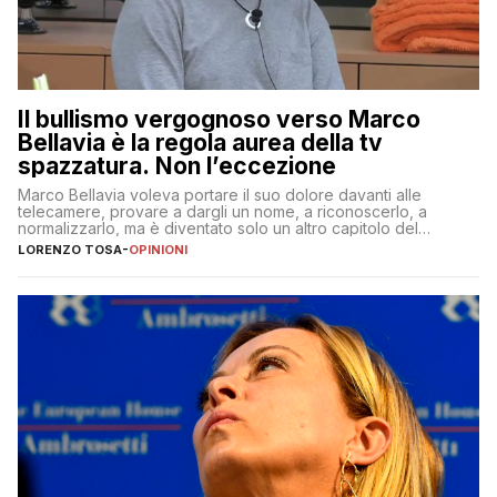
Il bullismo vergognoso verso Marco
Bellavia è la regola aurea della tv
spazzatura. Non l’eccezione
Marco Bellavia voleva portare il suo dolore davanti alle
telecamere, provare a dargli un nome, a riconoscerlo, a
normalizzarlo, ma è diventato solo un altro capitolo del
copione
LORENZO TOSA
-
OPINIONI