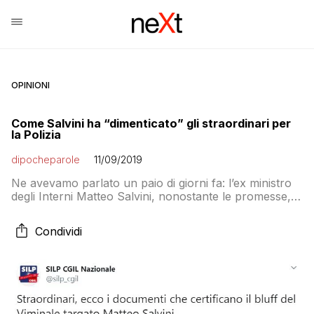
OPINIONI
Come Salvini ha “dimenticato” gli straordinari per
la Polizia
dipocheparole
11/09/2019
Ne avevamo parlato un paio di giorni fa: l’ex ministro
degli Interni Matteo Salvini, nonostante le promesse,
non ha pagato gli straordinari dei poliziotti e ha
lasciato il conto al suo successore Luciana
Condividi
Lamorgese. Il sindacato di polizia Silp Cgil, autore della
denuncia, ha pubblicato i documenti che certificano il
bluff del Viminale targato Matteo […]