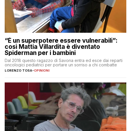
“È un superpotere essere vulnerabili”:
così Mattia Villardita è diventato
Spiderman per i bambini
Dal 2018 questo ragazzo di Savona entra ed esce dai reparti
oncologici pediatrici per portare un sorriso a chi combatte
LORENZO TOSA
-
OPINIONI