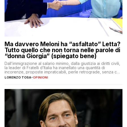
Ma davvero Meloni ha “asfaltato” Letta?
Tutto quello che non torna nelle parole di
“donna Giorgia” (spiegato bene)
Dall’immigrazione al salario minimo, dalla giustizia ai diritti civili,
la leader di Fratelli d’Italia ha inanellato una quantità di
incorenze, proposte impraticabili, perle retrograde, senza che
nessuno – a destra come a sinistra – glielo abbia fatto notare
LORENZO TOSA
-
OPINIONI