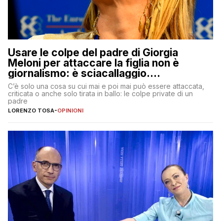
Usare le colpe del padre di Giorgia
Meloni per attaccare la figlia non è
giornalismo: è sciacallaggio.
Dimostriamo di essere diversi
C’è solo una cosa su cui mai e poi mai può essere attaccata,
criticata o anche solo tirata in ballo: le colpe private di un
padre
LORENZO TOSA
-
OPINIONI