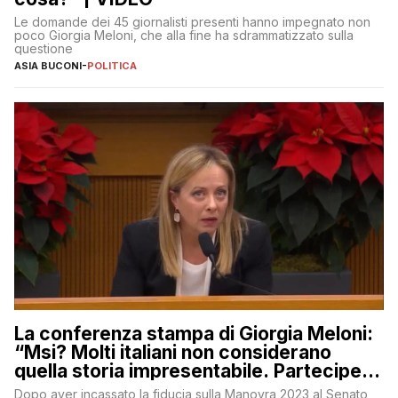
Le domande dei 45 giornalisti presenti hanno impegnato non
poco Giorgia Meloni, che alla fine ha sdrammatizzato sulla
questione
ASIA BUCONI
-
POLITICA
La conferenza stampa di Giorgia Meloni:
“Msi? Molti italiani non considerano
quella storia impresentabile. Parteciperò
al 25 aprile”
Dopo aver incassato la fiducia sulla Manovra 2023 al Senato,