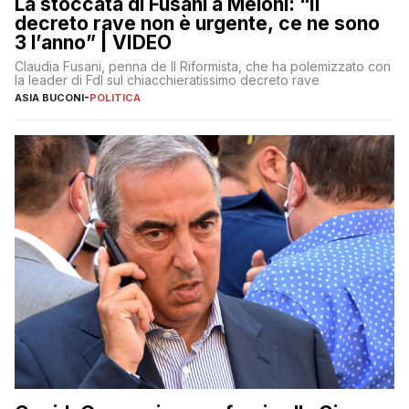
La stoccata di Fusani a Meloni: “Il
decreto rave non è urgente, ce ne sono
3 l’anno” | VIDEO
Claudia Fusani, penna de Il Riformista, che ha polemizzato con
la leader di FdI sul chiacchieratissimo decreto rave
ASIA BUCONI
-
POLITICA