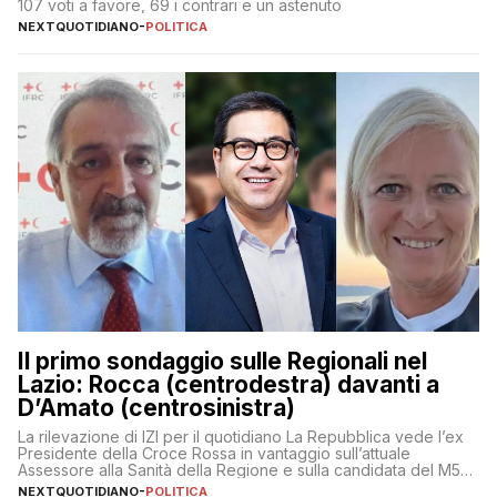
107 voti a favore, 69 i contrari e un astenuto
NEXTQUOTIDIANO
-
POLITICA
Il primo sondaggio sulle Regionali nel
Lazio: Rocca (centrodestra) davanti a
D’Amato (centrosinistra)
La rilevazione di IZI per il quotidiano La Repubblica vede l’ex
Presidente della Croce Rossa in vantaggio sull’attuale
Assessore alla Sanità della Regione e sulla candidata del M5S
Donatella Bianchi
NEXTQUOTIDIANO
-
POLITICA