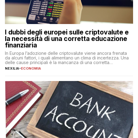
I dubbi degli europei sulle criptovalute e
la necessità di una corretta educazione
finanziaria
In Europa l’adozione delle criptovalute viene ancora frenata
da alcuni fattori, i quali alimentano un clima di incertezza. Una
delle cause principali è la mancanza di una corretta
educazione finanziaria, che impedisce ad una larga parte della
NEXILIA
-
ECONOMIA
popolazione di comprendere in modo adeguato il
funzionamento e le implicazioni di questi asset digitali. Dubbi
sulle criptovalute: […]