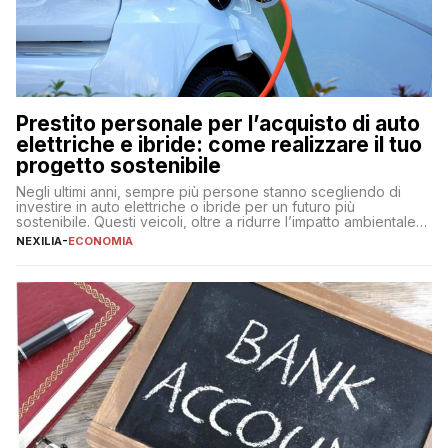
Prestito personale per l’acquisto di auto
elettriche e ibride: come realizzare il tuo
progetto sostenibile
Negli ultimi anni, sempre più persone stanno scegliendo di
investire in auto elettriche o ibride per un futuro più
sostenibile. Questi veicoli, oltre a ridurre l’impatto ambientale,
offrono vantaggi economici a lungo termine, come minori costi
NEXILIA
-
ECONOMIA
di gestione e benefici fiscali. Tuttavia, l’acquisto di un’auto
nuova rappresenta un impegno finanziario significativo. Come
fare se non […]