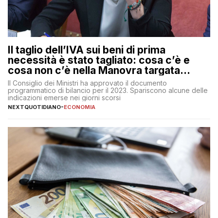
Il taglio dell’IVA sui beni di prima
necessità è stato tagliato: cosa c’è e
cosa non c’è nella Manovra targata
Meloni
Il Consiglio dei Ministri ha approvato il documento
programmatico di bilancio per il 2023. Spariscono alcune delle
indicazioni emerse nei giorni scorsi
NEXTQUOTIDIANO
-
ECONOMIA