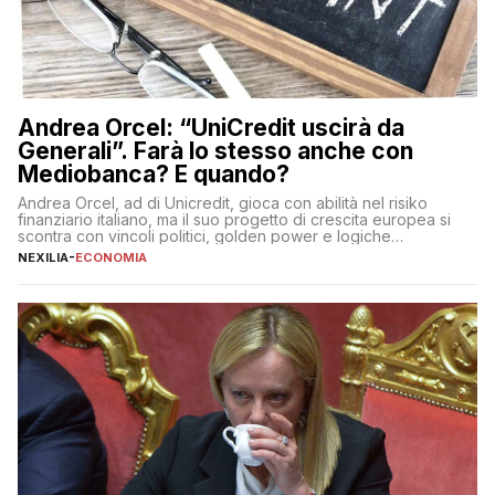
Andrea Orcel: “UniCredit uscirà da
Generali”. Farà lo stesso anche con
Mediobanca? E quando?
Andrea Orcel, ad di Unicredit, gioca con abilità nel risiko
finanziario italiano, ma il suo progetto di crescita europea si
scontra con vincoli politici, golden power e logiche
protezionistiche. Orcel e la mossa su Generali Andrea Orcel,
NEXILIA
-
ECONOMIA
ad di Unicredit, continua a sorprendere per la sua capacità di
muoversi con decisione in un contesto finanziario […]