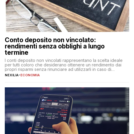
Conto deposito non vincolato:
rendimenti senza obblighi a lungo
termine
I conti deposito non vincolati rappresentano la scelta ideale
per tutti coloro che desiderano ottenere un rendimento dai
propri risparmi senza rinunciare ad utilizzarli in caso di
necessità. A differenza delle forme vincolate tradizionali,
NEXILIA
-
ECONOMIA
questa tipologia consente di accedere alle somme versate in
qualsiasi momento, offrendo un equilibrio tra sicurezza,
flessibilità e rendimento. Come funzionano […]