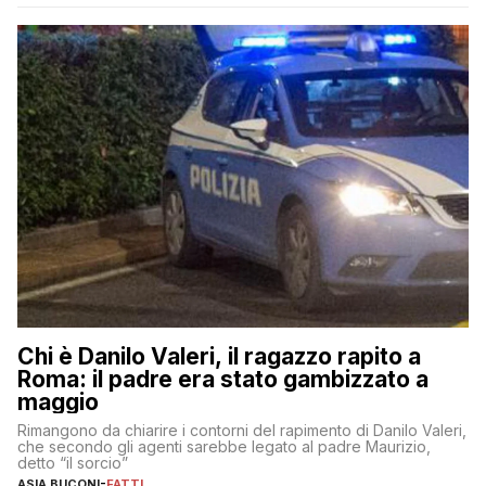
Chi è Danilo Valeri, il ragazzo rapito a
Roma: il padre era stato gambizzato a
maggio
Rimangono da chiarire i contorni del rapimento di Danilo Valeri,
che secondo gli agenti sarebbe legato al padre Maurizio,
detto “il sorcio”
ASIA BUCONI
-
FATTI