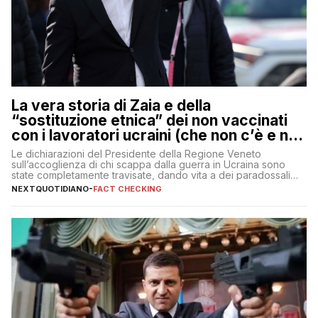
La vera storia di Zaia e della
“sostituzione etnica” dei non vaccinati
con i lavoratori ucraini (che non c’è e non
ci sarà)
Le dichiarazioni del Presidente della Regione Veneto
sull’accoglienza di chi scappa dalla guerra in Ucraina sono
state completamente travisate, dando vita a dei paradossali
falsi che girano sui social
NEXTQUOTIDIANO
-
FACT CHECKING