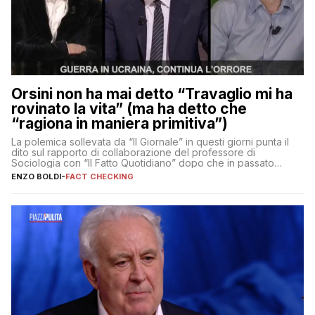
Orsini non ha mai detto “Travaglio mi ha
rovinato la vita” (ma ha detto che
“ragiona in maniera primitiva”)
La polemica sollevata da “Il Giornale” in questi giorni punta il
dito sul rapporto di collaborazione del professore di
Sociologia con “Il Fatto Quotidiano” dopo che in passato
erano volati stracci
ENZO BOLDI
-
FACT CHECKING