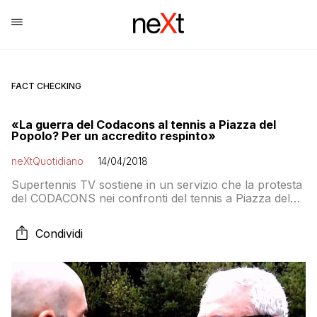
FACT CHECKING
«La guerra del Codacons al tennis a Piazza del
Popolo? Per un accredito respinto»
neXtQuotidiano
14/04/2018
Supertennis TV sostiene in un servizio che la protesta
del CODACONS nei confronti del tennis a Piazza del
Popolo sia dovuta a un accredito non concesso al
figlio di Rienzi. Ma lui nega: «Non c’entra nulla perché
Condividi
per noi questa è un’entrata di servizio, non andiamo a
vedere le partite. Anche io ho un accredito»