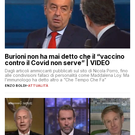
Burioni non ha mai detto che il “vaccino
contro il Covid non serve” | VIDEO
Dagli articoli ammiccanti pubblicati sul sito di Nicola Porro, fino
alle condivisioni fallaci di personalità come Maddalena Loy. Ma
l’immunologo ha detto altro a “Che Tempo Che Fa”
ENZO BOLDI
-
ATTUALITÀ