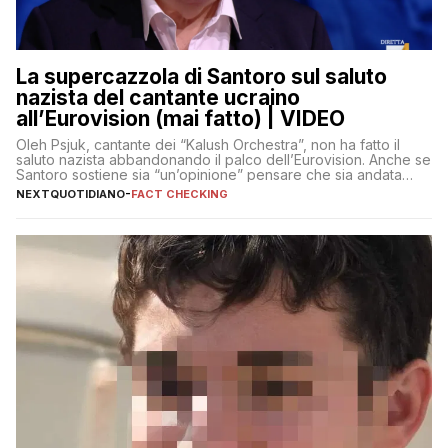
La supercazzola di Santoro sul saluto
nazista del cantante ucraino
all’Eurovision (mai fatto) | VIDEO
Oleh Psjuk, cantante dei “Kalush Orchestra”, non ha fatto il
saluto nazista abbandonando il palco dell’Eurovision. Anche se
Santoro sostiene sia “un’opinione” pensare che sia andata
così
NEXTQUOTIDIANO
-
FACT CHECKING