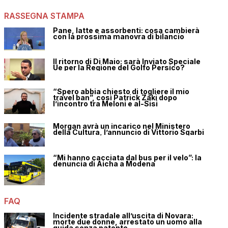
RASSEGNA STAMPA
Pane, latte e assorbenti: cosa cambierà
con la prossima manovra di bilancio
Il ritorno di Di Maio: sarà Inviato Speciale
Ue per la Regione del Golfo Persico?
“Spero abbia chiesto di togliere il mio
travel ban”, così Patrick Zaki dopo
l’incontro tra Meloni e al-Sisi
Morgan avrà un incarico nel Ministero
della Cultura, l’annuncio di Vittorio Sgarbi
“Mi hanno cacciata dal bus per il velo”: la
denuncia di Aicha a Modena
FAQ
Incidente stradale all’uscita di Novara:
morte due donne, arrestato un uomo alla
guida senza patente