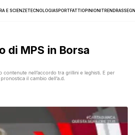
RA E SCIENZE
TECNOLOGIA
SPORT
FATTI
OPINIONI
TREND
RASSEGN
lo di MPS in Borsa
contenute nell’accordo tra grillini e leghisti. E per
 pronostica il cambio dell’a.d.