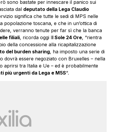
erò sono bastate per innescare il panico sui
lasciata dal
deputato della Lega Claudio
ervizio significa che tutte le sedi di MPS nelle
la popolazione toscana, e che in un’ottica di
udere, verranno tenute per far sì che la banca
le filiali
, ricorda oggi I
l Sole 24 Ore
, “rientra
o della concessione alla ricapitalizzazione
ito del burden sharing
, ha imposto una serie di
to dovrà essere negoziato con Bruxelles – nella
o aprirsi tra Italia e Ue – ed è probabilmente
ati più urgenti da Lega e M5S
“.