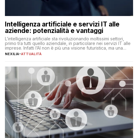
Intelligenza artificiale e servizi IT alle
aziende: potenzialità e vantaggi
L’intelligenza artificiale sta rivoluzionando moltissimi settori,
primo tra tutti quello aziendale, in particolare nei servizi IT alle
imprese. Infatti l’AI non è più una visione futuristica, ma una
realtà operativa che sta portando a un cambio significativo in
NEXILIA
-
ATTUALITÀ
ogni ambito. L’inserimento delle tecnologie di intelligenza
artificiale porta non solo all’ottimizzazione di diverse
operazioni, bensì comporta […]