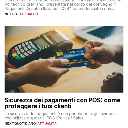
Politecnico di Milano, presentata nel corso del convegno “I
Pagamenti Digitali in Italia nel 2024”, ha evidenziato i dati
definitivi del primo semestre 2024 relativamente alle
NEXILIA
-
ATTUALITÀ
transazioni dei pagamenti digitali con carta nel nostro Paese:
223 miliardi di euro. Si ritiene che il totale relativo ai 12 mesi […]
Sicurezza dei pagamenti con POS: come
proteggere i tuoi clienti
La sicurezza dei pagamenti è una priorità per ogni azienda
che utilizza dispositivi POS (Point of Sale).
NEXTQUOTIDIANO
-
ATTUALITÀ