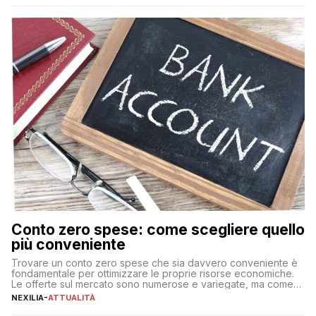
Conto zero spese: come scegliere quello
più conveniente
Trovare un conto zero spese che sia davvero conveniente è
fondamentale per ottimizzare le proprie risorse economiche.
Le offerte sul mercato sono numerose e variegate, ma come
individuare quella più adatta alle proprie esigenze senza
NEXILIA
-
ATTUALITÀ
incorrere in costi nascosti? Optare per un conto zero spese
significa eliminare le spese di gestione che spesso incidono