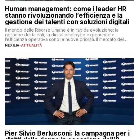
Human management: come i leader HR
stanno rivoluzionando l’efficienza e la
gestione dei talenti con soluzioni digitali
Il mondo delle Risorse Umane è in rapida evoluzione: la
gestione dei talenti, la digital employee experience e
l’efficienza operativa sono le nuove priorità. Il mercato del
lavoro, d’altra parte, è sempre più competitivo con una lotta
NEXILIA
-
ATTUALITÀ
per aggiudicarsi i talenti più validi che si intensifica e le
aspettative dei dipendenti in continua evoluzione. I […]
Pier Silvio Berlusconi: la campagna per i