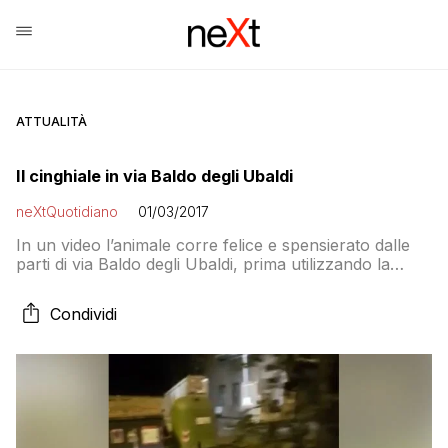
ATTUALITÀ
Il cinghiale in via Baldo degli Ubaldi
neXtQuotidiano
01/03/2017
In un video l’animale corre felice e spensierato dalle
parti di via Baldo degli Ubaldi, prima utilizzando la
strada e poi, all’arrivo delle macchine (era
contromano, gli toglieranno molti punti dalla patente),
Condividi
passando sull’aiuola che fa da spartitraffico