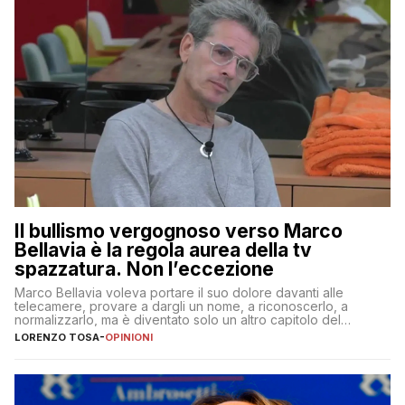
Il bullismo vergognoso verso Marco
Bellavia è la regola aurea della tv
spazzatura. Non l’eccezione
Marco Bellavia voleva portare il suo dolore davanti alle
telecamere, provare a dargli un nome, a riconoscerlo, a
normalizzarlo, ma è diventato solo un altro capitolo del
copione
LORENZO TOSA
-
OPINIONI