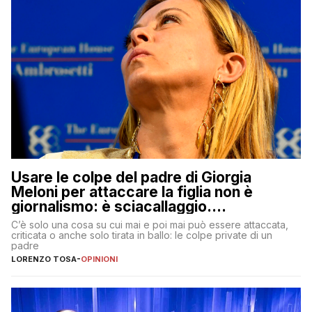
Usare le colpe del padre di Giorgia
Meloni per attaccare la figlia non è
giornalismo: è sciacallaggio.
Dimostriamo di essere diversi
C’è solo una cosa su cui mai e poi mai può essere attaccata,
criticata o anche solo tirata in ballo: le colpe private di un
padre
LORENZO TOSA
-
OPINIONI