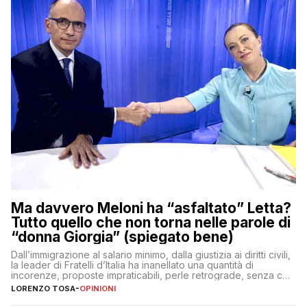
Ma davvero Meloni ha “asfaltato” Letta?
Tutto quello che non torna nelle parole di
“donna Giorgia” (spiegato bene)
Dall’immigrazione al salario minimo, dalla giustizia ai diritti civili,
la leader di Fratelli d’Italia ha inanellato una quantità di
incorenze, proposte impraticabili, perle retrograde, senza che
nessuno – a destra come a sinistra – glielo abbia fatto notare
LORENZO TOSA
-
OPINIONI