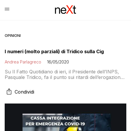
OPINIONI
I numeri (molto parziali) di Tridico sulla Cig
Andrea Parlagreco
16/05/2020
Su Il Fatto Quotidiano di ieri, il Presidente dell’INPS,
Pasquale Tridico, fa il punto sui ritardi dell’erogazione
della cassa integrazione. A due mesi dal varo del
decreto legge 18/2020, dove veniva declinato il
Condividi
pacchetto di ammortizzatori sociali relativi alla gestione
dell’emergenza COVID-19, Tridico – riprendendo gli
ultimi dati pubblicati dall’INPS – afferma che l’Istituto
ha […]