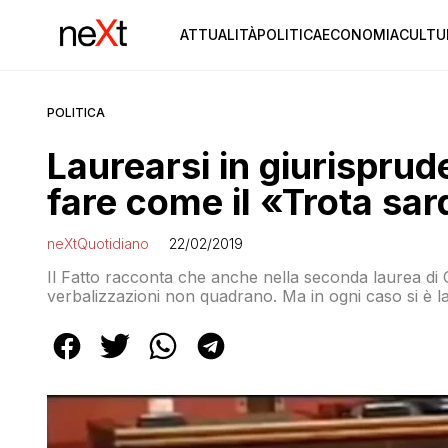
ATTUALITÀ
POLITICA
ECONOMIA
CULTU
POLITICA
Laurearsi in giurisprude
fare come il «Trota sa
neXtQuotidiano
22/02/2019
Il Fatto racconta che anche nella seconda laurea di C
verbalizzazioni non quadrano. Ma in ogni caso si è l
che aveva da fare!