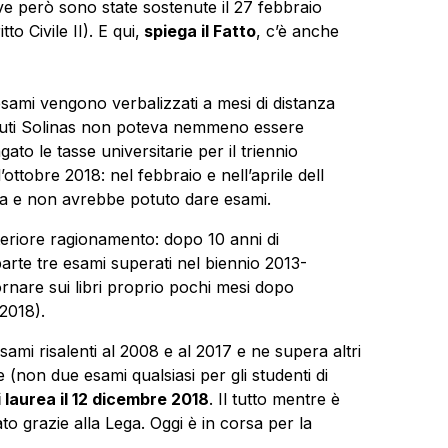
e però sono state sostenute il 27 febbraio
tto Civile II). E qui,
spiega il Fatto
, c’è anche
 esami vengono verbalizzati a mesi di distanza
enuti Solinas non poteva nemmeno essere
agato le tasse universitarie per il triennio
ottobre 2018: nel febbraio e nell’aprile dell
la e non avrebbe potuto dare esami.
eriore ragionamento: dopo 10 anni di
 parte tre esami superati nel biennio 2013-
tornare sui libri proprio pochi mesi dopo
 2018).
esami risalenti al 2008 e al 2017 e ne supera altri
(non due esami qualsiasi per gli studenti di
 laurea il 12 dicembre 2018
. Il tutto mentre è
o grazie alla Lega. Oggi è in corsa per la