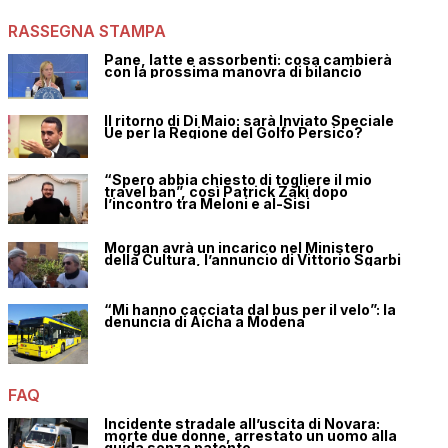
RASSEGNA STAMPA
Pane, latte e assorbenti: cosa cambierà
con la prossima manovra di bilancio
Il ritorno di Di Maio: sarà Inviato Speciale
Ue per la Regione del Golfo Persico?
“Spero abbia chiesto di togliere il mio
travel ban”, così Patrick Zaki dopo
l’incontro tra Meloni e al-Sisi
Morgan avrà un incarico nel Ministero
della Cultura, l’annuncio di Vittorio Sgarbi
“Mi hanno cacciata dal bus per il velo”: la
denuncia di Aicha a Modena
FAQ
Incidente stradale all’uscita di Novara:
morte due donne, arrestato un uomo alla
guida senza patente