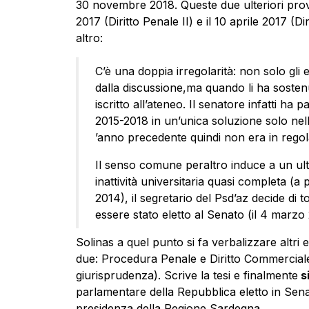
30 novembre 2018. Queste due ulteriori prov
2017 (Diritto Penale II) e il 10 aprile 2017 (Diri
altro:
C’è una doppia irregolarità: non solo gli
dalla discussione,ma quando li ha sost
iscritto all’ateneo. Il senatore infatti ha p
2015-2018 in un’unica soluzione solo nell’
’anno precedente quindi non era in rego
Il senso comune peraltro induce a un ult
inattività universitaria quasi completa (a
2014), il segretario del Psd’az decide di 
essere stato eletto al Senato (il 4 marzo
Solinas a quel punto si fa verbalizzare altri 
due: Procedura Penale e Diritto Commerciale 
giurisprudenza). Scrive la tesi e finalmente
si
parlamentare della Repubblica eletto in Senat
presidenza della Regione Sardegna.