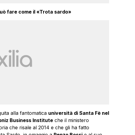
 può fare come il «Trota sardo»
guita alla fantomatica
università di Santa Fè nel
niz Business Institute
che il ministero
oria che risale al 2014 e che gli ha fatto
ta Sardo, in omaggio a
Renzo Bossi
e al suo