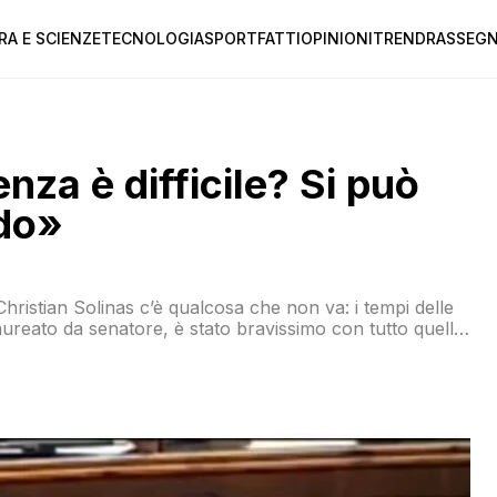
RA E SCIENZE
TECNOLOGIA
SPORT
FATTI
OPINIONI
TREND
RASSEGN
nza è difficile? Si può
rdo»
hristian Solinas c’è qualcosa che non va: i tempi delle
aureato da senatore, è stato bravissimo con tutto quello