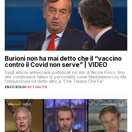
Burioni non ha mai detto che il “vaccino
contro il Covid non serve” | VIDEO
Dagli articoli ammiccanti pubblicati sul sito di Nicola Porro, fino
alle condivisioni fallaci di personalità come Maddalena Loy. Ma
l’immunologo ha detto altro a “Che Tempo Che Fa”
ENZO BOLDI
-
ATTUALITÀ