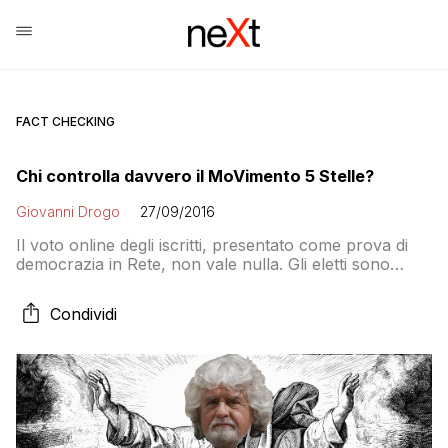
FACT CHECKING
Chi controlla davvero il MoVimento 5 Stelle?
Giovanni Drogo
27/09/2016
Il voto online degli iscritti, presentato come prova di
democrazia in Rete, non vale nulla. Gli eletti sono
portavoce ma non hanno voce in capitolo all’interno
del partito. La storia dell’associazione che controlla il
Condividi
Movimento 5 Stelle, ovvero come Grillo ha intenzione
di controllare il suo partito per gli anni a venire
facendo finta di aver dato tutto il potere alla Rete per
le modifiche al Non Statuto e al Regolamento