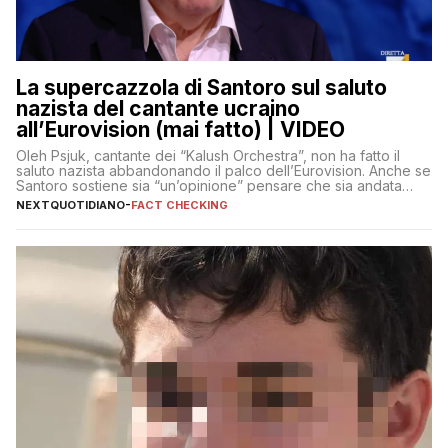
La supercazzola di Santoro sul saluto
nazista del cantante ucraino
all’Eurovision (mai fatto) | VIDEO
Oleh Psjuk, cantante dei “Kalush Orchestra”, non ha fatto il
saluto nazista abbandonando il palco dell’Eurovision. Anche se
Santoro sostiene sia “un’opinione” pensare che sia andata
così
NEXTQUOTIDIANO
-
FACT CHECKING