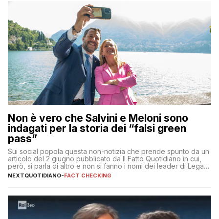
Non è vero che Salvini e Meloni sono
indagati per la storia dei “falsi green
pass”
Sui social popola questa non-notizia che prende spunto da un
articolo del 2 giugno pubblicato da Il Fatto Quotidiano in cui,
però, si parla di altro e non si fanno i nomi dei leader di Lega e
Fratelli d’Italia
NEXTQUOTIDIANO
-
FACT CHECKING