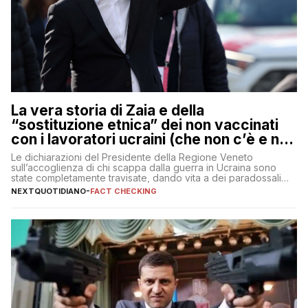
La vera storia di Zaia e della
“sostituzione etnica” dei non vaccinati
con i lavoratori ucraini (che non c’è e non
ci sarà)
Le dichiarazioni del Presidente della Regione Veneto
sull’accoglienza di chi scappa dalla guerra in Ucraina sono
state completamente travisate, dando vita a dei paradossali
falsi che girano sui social
NEXTQUOTIDIANO
-
FACT CHECKING