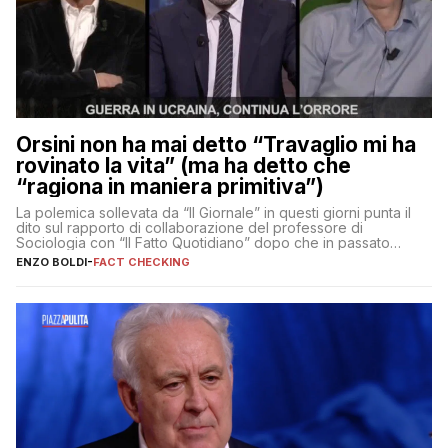
Orsini non ha mai detto “Travaglio mi ha
rovinato la vita” (ma ha detto che
“ragiona in maniera primitiva”)
La polemica sollevata da “Il Giornale” in questi giorni punta il
dito sul rapporto di collaborazione del professore di
Sociologia con “Il Fatto Quotidiano” dopo che in passato
erano volati stracci
ENZO BOLDI
-
FACT CHECKING