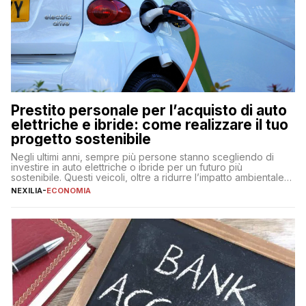
Prestito personale per l’acquisto di auto
elettriche e ibride: come realizzare il tuo
progetto sostenibile
Negli ultimi anni, sempre più persone stanno scegliendo di
investire in auto elettriche o ibride per un futuro più
sostenibile. Questi veicoli, oltre a ridurre l’impatto ambientale,
offrono vantaggi economici a lungo termine, come minori costi
NEXILIA
-
ECONOMIA
di gestione e benefici fiscali. Tuttavia, l’acquisto di un’auto
nuova rappresenta un impegno finanziario significativo. Come
fare se non […]