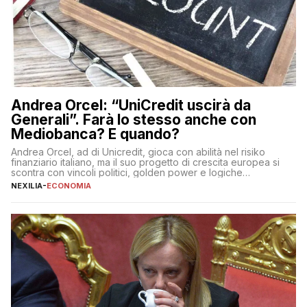
Andrea Orcel: “UniCredit uscirà da
Generali”. Farà lo stesso anche con
Mediobanca? E quando?
Andrea Orcel, ad di Unicredit, gioca con abilità nel risiko
finanziario italiano, ma il suo progetto di crescita europea si
scontra con vincoli politici, golden power e logiche
protezionistiche. Orcel e la mossa su Generali Andrea Orcel,
NEXILIA
-
ECONOMIA
ad di Unicredit, continua a sorprendere per la sua capacità di
muoversi con decisione in un contesto finanziario […]