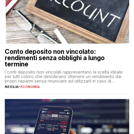
Conto deposito non vincolato:
rendimenti senza obblighi a lungo
termine
I conti deposito non vincolati rappresentano la scelta ideale
per tutti coloro che desiderano ottenere un rendimento dai
propri risparmi senza rinunciare ad utilizzarli in caso di
necessità. A differenza delle forme vincolate tradizionali,
NEXILIA
-
ECONOMIA
questa tipologia consente di accedere alle somme versate in
qualsiasi momento, offrendo un equilibrio tra sicurezza,
flessibilità e rendimento. Come funzionano […]