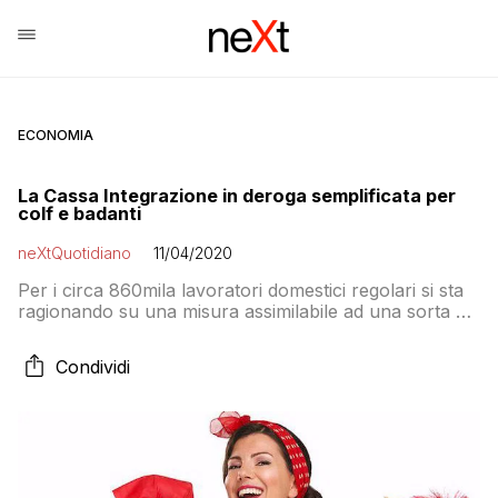
ECONOMIA
La Cassa Integrazione in deroga semplificata per
colf e badanti
neXtQuotidiano
11/04/2020
Per i circa 860mila lavoratori domestici regolari si sta
ragionando su una misura assimilabile ad una sorta di
cassa integrazione in deroga semplificata, da
riconoscere per almeno due mesi, aprile e maggio,
Condividi
con l’estensione delle tutele anche in caso di malattia o
quarantena