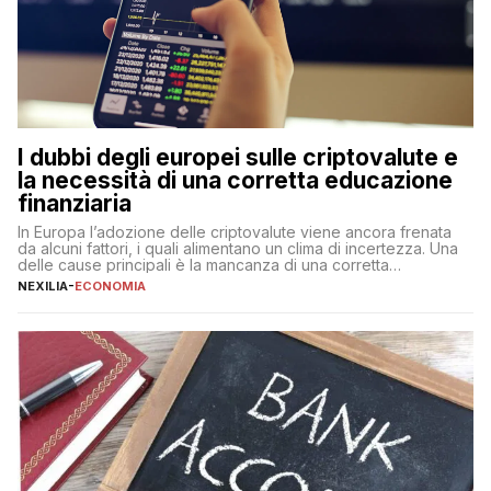
I dubbi degli europei sulle criptovalute e
la necessità di una corretta educazione
finanziaria
In Europa l’adozione delle criptovalute viene ancora frenata
da alcuni fattori, i quali alimentano un clima di incertezza. Una
delle cause principali è la mancanza di una corretta
educazione finanziaria, che impedisce ad una larga parte della
NEXILIA
-
ECONOMIA
popolazione di comprendere in modo adeguato il
funzionamento e le implicazioni di questi asset digitali. Dubbi
sulle criptovalute: […]