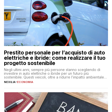
Prestito personale per l’acquisto di auto
elettriche e ibride: come realizzare il tuo
progetto sostenibile
Negli ultimi anni, sempre più persone stanno scegliendo di
investire in auto elettriche o ibride per un futuro più
sostenibile. Questi veicoli, oltre a ridurre l’impatto ambientale,
offrono vantaggi economici a lungo termine, come minori costi
NEXILIA
-
ECONOMIA
di gestione e benefici fiscali. Tuttavia, l’acquisto di un’auto
nuova rappresenta un impegno finanziario significativo. Come
fare se non […]