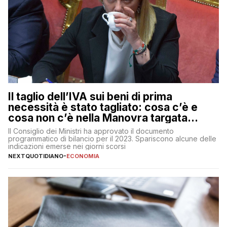
Il taglio dell’IVA sui beni di prima
necessità è stato tagliato: cosa c’è e
cosa non c’è nella Manovra targata
Meloni
Il Consiglio dei Ministri ha approvato il documento
programmatico di bilancio per il 2023. Spariscono alcune delle
indicazioni emerse nei giorni scorsi
NEXTQUOTIDIANO
-
ECONOMIA