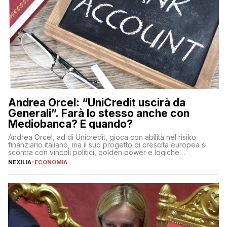
Andrea Orcel: “UniCredit uscirà da
Generali”. Farà lo stesso anche con
Mediobanca? E quando?
Andrea Orcel, ad di Unicredit, gioca con abilità nel risiko
finanziario italiano, ma il suo progetto di crescita europea si
scontra con vincoli politici, golden power e logiche
protezionistiche. Orcel e la mossa su Generali Andrea Orcel,
NEXILIA
-
ECONOMIA
ad di Unicredit, continua a sorprendere per la sua capacità di
muoversi con decisione in un contesto finanziario […]