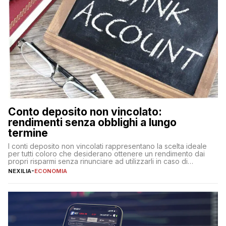
Conto deposito non vincolato:
rendimenti senza obblighi a lungo
termine
I conti deposito non vincolati rappresentano la scelta ideale
per tutti coloro che desiderano ottenere un rendimento dai
propri risparmi senza rinunciare ad utilizzarli in caso di
necessità. A differenza delle forme vincolate tradizionali,
NEXILIA
-
ECONOMIA
questa tipologia consente di accedere alle somme versate in
qualsiasi momento, offrendo un equilibrio tra sicurezza,
flessibilità e rendimento. Come funzionano […]