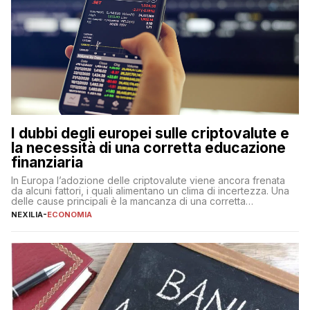
I dubbi degli europei sulle criptovalute e
la necessità di una corretta educazione
finanziaria
In Europa l’adozione delle criptovalute viene ancora frenata
da alcuni fattori, i quali alimentano un clima di incertezza. Una
delle cause principali è la mancanza di una corretta
educazione finanziaria, che impedisce ad una larga parte della
NEXILIA
-
ECONOMIA
popolazione di comprendere in modo adeguato il
funzionamento e le implicazioni di questi asset digitali. Dubbi
sulle criptovalute: […]