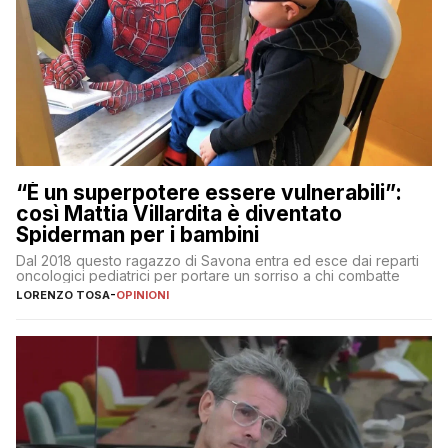
“È un superpotere essere vulnerabili”:
così Mattia Villardita è diventato
Spiderman per i bambini
Dal 2018 questo ragazzo di Savona entra ed esce dai reparti
oncologici pediatrici per portare un sorriso a chi combatte
LORENZO TOSA
-
OPINIONI