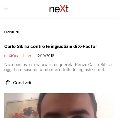
OPINIONI
Carlo Sibilia contro le ingiustizie di X-Factor
neXtQuotidiano
12/10/2016
Non bastava minacciare di querela Renzi. Carlo Sibilia
oggi ha deciso di combattere tutte le ingiustizie del
mondo, a partire da quelle di X-Factor. Ovvero quelle
subite da Danilo D’Ambrosio, avellinese come il
Condividi
deputato e membro del direttorio «Ho visto il tuo
video, ho visto chi sei, la sincerità che traspare dai tuoi
occhi, il […]