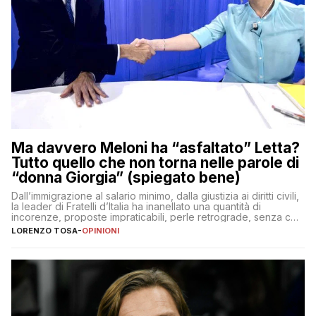
Ma davvero Meloni ha “asfaltato” Letta?
Tutto quello che non torna nelle parole di
“donna Giorgia” (spiegato bene)
Dall’immigrazione al salario minimo, dalla giustizia ai diritti civili,
la leader di Fratelli d’Italia ha inanellato una quantità di
incorenze, proposte impraticabili, perle retrograde, senza che
nessuno – a destra come a sinistra – glielo abbia fatto notare
LORENZO TOSA
-
OPINIONI