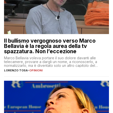
Il bullismo vergognoso verso Marco
Bellavia è la regola aurea della tv
spazzatura. Non l’eccezione
Marco Bellavia voleva portare il suo dolore davanti alle
telecamere, provare a dargli un nome, a riconoscerlo, a
normalizzarlo, ma è diventato solo un altro capitolo del
copione
LORENZO TOSA
-
OPINIONI