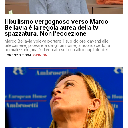
Il bullismo vergognoso verso Marco
Bellavia è la regola aurea della tv
spazzatura. Non l’eccezione
Marco Bellavia voleva portare il suo dolore davanti alle
telecamere, provare a dargli un nome, a riconoscerlo, a
normalizzarlo, ma è diventato solo un altro capitolo del
copione
LORENZO TOSA
-
OPINIONI