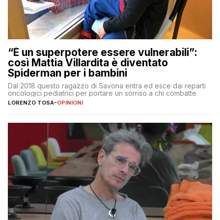
“È un superpotere essere vulnerabili”:
così Mattia Villardita è diventato
Spiderman per i bambini
Dal 2018 questo ragazzo di Savona entra ed esce dai reparti
oncologici pediatrici per portare un sorriso a chi combatte
LORENZO TOSA
-
OPINIONI