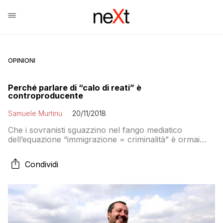
OPINIONI
Perché parlare di “calo di reati” è
controproducente
Samuele Murtinu
20/11/2018
Che i sovranisti sguazzino nel fango mediatico
dell’equazione “immigrazione = criminalità” è ormai
assodato. Che tale equazione sia concettualmente
sbagliata è altrettanto assodato. I crimini commessi da
Condividi
immigrati irregolari, così come quelli perpetrati da
immigrati regolari o da nativi italici, sono materia di
ordine pubblico e non di immigrazione. Più
precisamente, ciò che rende efficiente […]