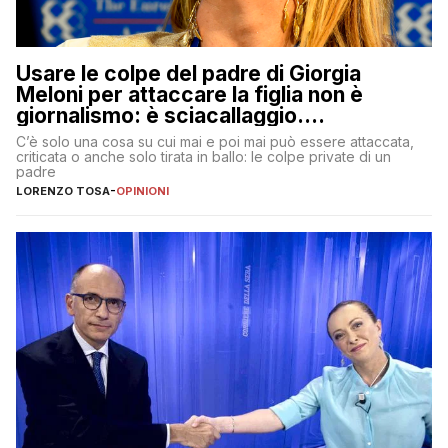
Usare le colpe del padre di Giorgia
Meloni per attaccare la figlia non è
giornalismo: è sciacallaggio.
Dimostriamo di essere diversi
C’è solo una cosa su cui mai e poi mai può essere attaccata,
criticata o anche solo tirata in ballo: le colpe private di un
padre
LORENZO TOSA
-
OPINIONI