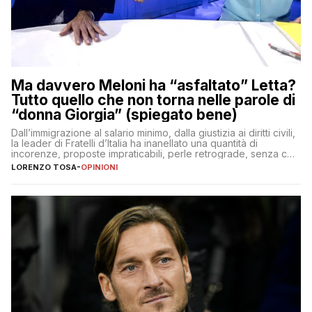
Ma davvero Meloni ha “asfaltato” Letta?
Tutto quello che non torna nelle parole di
“donna Giorgia” (spiegato bene)
Dall’immigrazione al salario minimo, dalla giustizia ai diritti civili,
la leader di Fratelli d’Italia ha inanellato una quantità di
incorenze, proposte impraticabili, perle retrograde, senza che
nessuno – a destra come a sinistra – glielo abbia fatto notare
LORENZO TOSA
-
OPINIONI