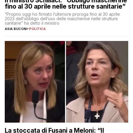
Il ministro Schillaci: “Obbligo mascherine
fino al 30 aprile nelle strutture sanitarie”
“Proprio oggi ho firmato l’ulteriore proroga fino al 30 aprile
2023 dell’obbligo dell’uso delle mascherine nelle strutture
sanitarie” ha detto il ministro
ASIA BUCONI
-
POLITICA
La stoccata di Fusani a Meloni: “Il