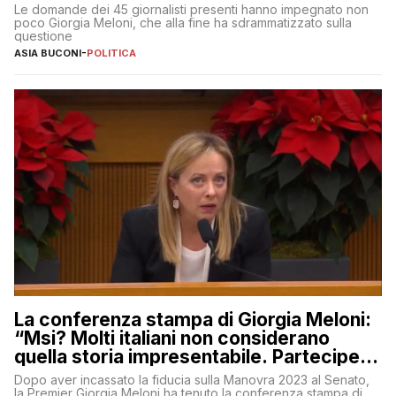
Le domande dei 45 giornalisti presenti hanno impegnato non
poco Giorgia Meloni, che alla fine ha sdrammatizzato sulla
questione
ASIA BUCONI
-
POLITICA
La conferenza stampa di Giorgia Meloni:
“Msi? Molti italiani non considerano
quella storia impresentabile. Parteciperò
al 25 aprile”
Dopo aver incassato la fiducia sulla Manovra 2023 al Senato,
la Premier Giorgia Meloni ha tenuto la conferenza stampa di