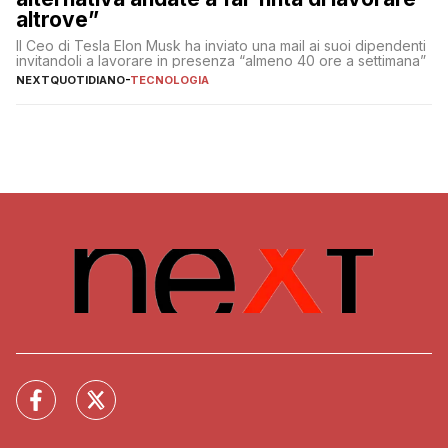
altrove”
Il Ceo di Tesla Elon Musk ha inviato una mail ai suoi dipendenti
invitandoli a lavorare in presenza “almeno 40 ore a settimana”
NEXTQUOTIDIANO
-
TECNOLOGIA