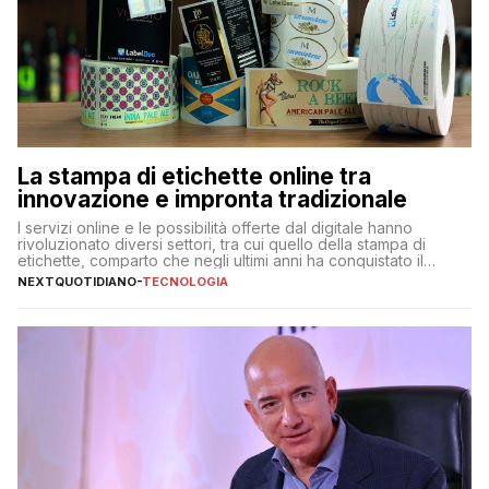
La stampa di etichette online tra
innovazione e impronta tradizionale
I servizi online e le possibilità offerte dal digitale hanno
rivoluzionato diversi settori, tra cui quello della stampa di
etichette, comparto che negli ultimi anni ha conquistato il
mercato quasi come un mondo a sé, indipendentemente dagli
NEXTQUOTIDIANO
-
TECNOLOGIA
altri prodotti stampati. Sono diverse, infatti, le aziende
specializzate online nella stampa di etichette adesive, con
proposte e […]