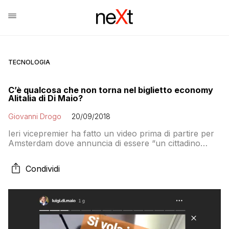
TECNOLOGIA
C’è qualcosa che non torna nel biglietto economy
Alitalia di Di Maio?
Giovanni Drogo
20/09/2018
Ieri vicepremier ha fatto un video prima di partire per
Amsterdam dove annuncia di essere “un cittadino
normale” che non prende i voli di Stato e viaggia su un
aereo di linea in economy. Secondo alcuni che hanno
Condividi
attentamente osservato il biglietto però sta mentendo.
Come stanno davvero le cose?