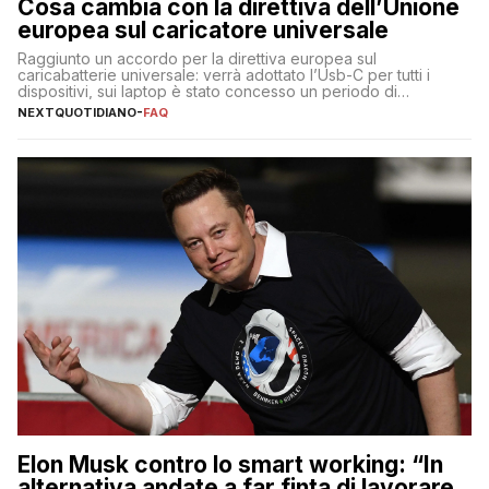
Cosa cambia con la direttiva dell’Unione
europea sul caricatore universale
Raggiunto un accordo per la direttiva europea sul
caricabatterie universale: verrà adottato l’Usb-C per tutti i
dispositivi, sui laptop è stato concesso un periodo di
adeguamento di 40 mesi
NEXTQUOTIDIANO
-
FAQ
Elon Musk contro lo smart working: “In
alternativa andate a far finta di lavorare