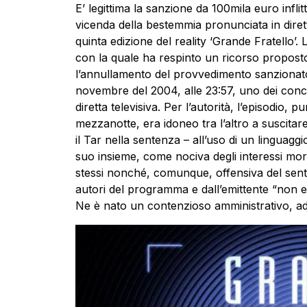
E’ legittima la sanzione da 100mila euro infli
vicenda della bestemmia pronunciata in dirett
quinta edizione del reality ‘Grande Fratello’.
con la quale ha respinto un ricorso proposto 
l’annullamento del provvedimento sanzionato
novembre del 2004, alle 23:57, uno dei conc
diretta televisiva. Per l’autorità, l’episodio
mezzanotte, era idoneo tra l’altro a suscitar
il Tar nella sentenza – all’uso di un linguag
suo insieme, come nociva degli interessi moral
stessi nonché, comunque, offensiva del sentim
autori del programma e dall’emittente “non es
Ne è nato un contenzioso amministrativo, a