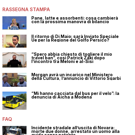
RASSEGNA STAMPA
Pane, latte e assorbenti: cosa cambierà
con la prossima manovra di bilancio
Il ritorno di Di Maio: sarà Inviato Speciale
Ue per la Regione del Golfo Persico?
“Spero abbia chiesto di togliere il mio
travel ban”, così Patrick Zaki dopo
l’incontro tra Meloni e al-Sisi
Morgan avrà un incarico nel Ministero
della Cultura, l’annuncio di Vittorio Sgarbi
“Mi hanno cacciata dal bus per il velo”: la
denuncia di Aicha a Modena
FAQ
Incidente stradale all’uscita di Novara:
morte due donne, arrestato un uomo alla
guida senza patente