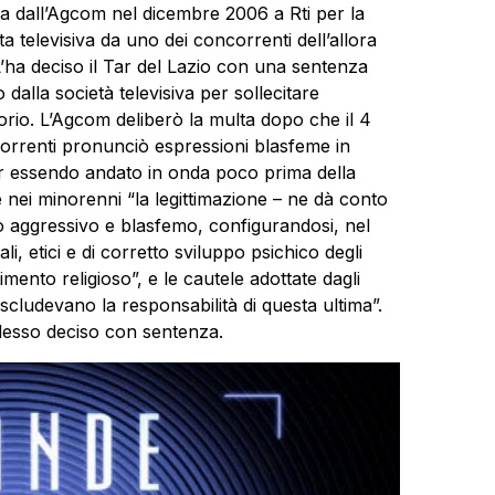
tta dall’Agcom nel dicembre 2006 a Rti per la
a televisiva da uno dei concorrenti dell’allora
 L’ha deciso il Tar del Lazio con una sentenza
dalla società televisiva per sollecitare
rio. L’Agcom deliberò la multa dopo che il 4
orrenti pronunciò espressioni blasfeme in
, pur essendo andato in onda poco prima della
e nei minorenni “la legittimazione – ne dà conto
gio aggressivo e blasfemo, configurandosi, nel
i, etici e di corretto sviluppo psichico degli
ento religioso”, e le cautele adottate dagli
cludevano la responsabilità di questa ultima”.
desso deciso con sentenza.