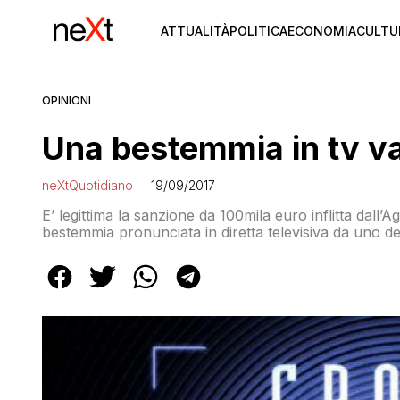
ATTUALITÀ
POLITICA
ECONOMIA
CULTU
OPINIONI
Una bestemmia in tv v
neXtQuotidiano
19/09/2017
E’ legittima la sanzione da 100mila euro inflitta dall
bestemmia pronunciata in diretta televisiva da uno dei 
‘Grande Fratello’. L’ha deciso il Tar del Lazio con u
dalla società televisiva per […]