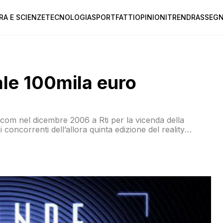
RA E SCIENZE
TECNOLOGIA
SPORT
FATTI
OPINIONI
TREND
RASSEGN
ale 100mila euro
’Agcom nel dicembre 2006 a Rti per la vicenda della
concorrenti dell’allora quinta edizione del reality
na sentenza con la quale ha respinto un ricorso proposto