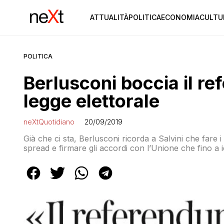
ATTUALITÀ
POLITICA
ECONOMIA
CULTU
POLITICA
Berlusconi boccia il re
legge elettorale
neXtQuotidiano
20/09/2019
Già che ci sta, Berlusconi ricorda a Salvini che fare 
spread e firmare gli accordi con l’Unione che fino a ie
di Forza Italia