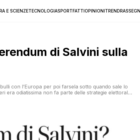
RA E SCIENZE
TECNOLOGIA
SPORT
FATTI
OPINIONI
TREND
RASSEGN
ferendum di Salvini sulla
i bulli con l’Europa per poi farsela sotto quando sale lo
ri era odiatissima non fa parte delle strategie elettorali