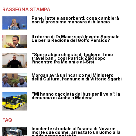
RASSEGNA STAMPA
Pane, latte e assorbenti: cosa cambierà
con la prossima manovra di bilancio
Il ritorno di Di Maio: sarà Inviato Speciale
Ue per la Regione del Golfo Persico?
“Spero abbia chiesto di togliere il mio
travel ban”, così Patrick Zaki dopo
l’incontro tra Meloni e al-Sisi
Morgan avrà un incarico nel Ministero
della Cultura, l’annuncio di Vittorio Sgarbi
“Mi hanno cacciata dal bus per il velo”: la
denuncia di Aicha a Modena
FAQ
Incidente stradale all’uscita di Novara:
morte due donne, arrestato un uomo alla
guida senza patente