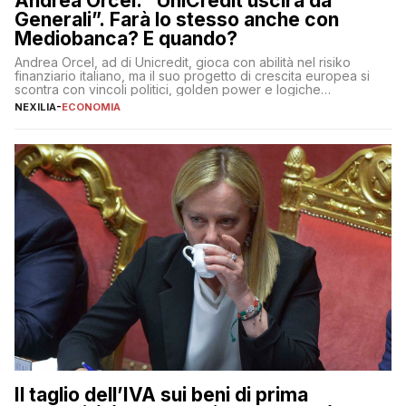
Andrea Orcel: “UniCredit uscirà da
Generali”. Farà lo stesso anche con
Mediobanca? E quando?
Andrea Orcel, ad di Unicredit, gioca con abilità nel risiko
finanziario italiano, ma il suo progetto di crescita europea si
scontra con vincoli politici, golden power e logiche
protezionistiche. Orcel e la mossa su Generali Andrea Orcel,
NEXILIA
-
ECONOMIA
ad di Unicredit, continua a sorprendere per la sua capacità di
muoversi con decisione in un contesto finanziario […]
Il taglio dell’IVA sui beni di prima