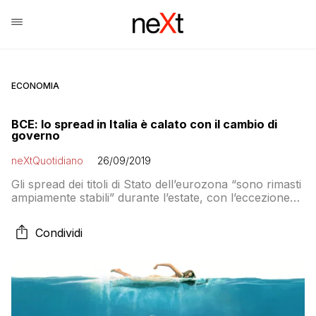
ECONOMIA
BCE: lo spread in Italia è calato con il cambio di
governo
neXtQuotidiano
26/09/2019
Gli spread dei titoli di Stato dell’eurozona “sono rimasti
ampiamente stabili” durante l’estate, con l’eccezione
dell’Italia “dove i differenziali di rendimento a dieci anni
sono scesi di 1,1 punti percentuali, in seguito alle attese
Condividi
e alla successiva formazione di un nuovo governo”,
spiega Mario Draghi