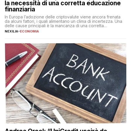
la necessità di una corretta educazione
finanziaria
In Europa l’adozione delle criptovalute viene ancora frenata
da alcuni fattori, i quali alimentano un clima di incertezza. Una
delle cause principali è la mancanza di una corretta
educazione finanziaria, che impedisce ad una larga parte della
NEXILIA
-
ECONOMIA
popolazione di comprendere in modo adeguato il
funzionamento e le implicazioni di questi asset digitali. Dubbi
sulle criptovalute: […]