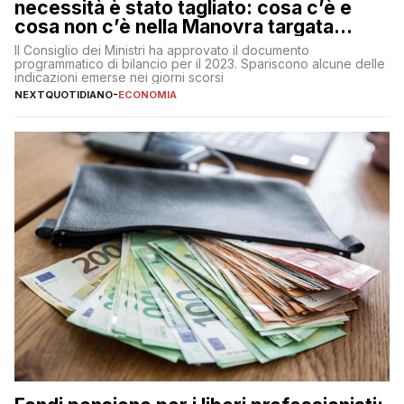
necessità è stato tagliato: cosa c’è e
cosa non c’è nella Manovra targata
Meloni
Il Consiglio dei Ministri ha approvato il documento
programmatico di bilancio per il 2023. Spariscono alcune delle
indicazioni emerse nei giorni scorsi
NEXTQUOTIDIANO
-
ECONOMIA