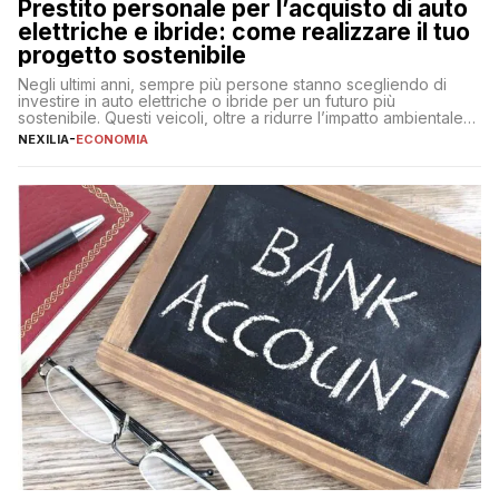
Prestito personale per l’acquisto di auto
elettriche e ibride: come realizzare il tuo
progetto sostenibile
Negli ultimi anni, sempre più persone stanno scegliendo di
investire in auto elettriche o ibride per un futuro più
sostenibile. Questi veicoli, oltre a ridurre l’impatto ambientale,
offrono vantaggi economici a lungo termine, come minori costi
NEXILIA
-
ECONOMIA
di gestione e benefici fiscali. Tuttavia, l’acquisto di un’auto
nuova rappresenta un impegno finanziario significativo. Come
fare se non […]