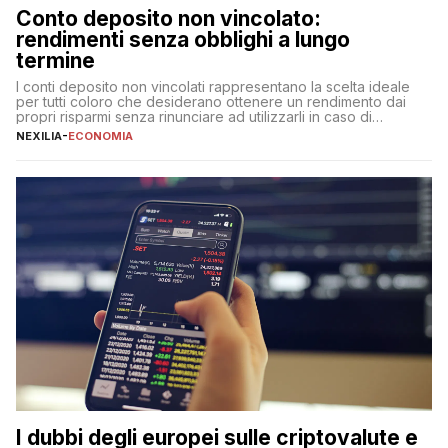
Conto deposito non vincolato:
rendimenti senza obblighi a lungo
termine
I conti deposito non vincolati rappresentano la scelta ideale
per tutti coloro che desiderano ottenere un rendimento dai
propri risparmi senza rinunciare ad utilizzarli in caso di
necessità. A differenza delle forme vincolate tradizionali,
NEXILIA
-
ECONOMIA
questa tipologia consente di accedere alle somme versate in
qualsiasi momento, offrendo un equilibrio tra sicurezza,
flessibilità e rendimento. Come funzionano […]
I dubbi degli europei sulle criptovalute e