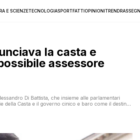
RA E SCIENZE
TECNOLOGIA
SPORT
FATTI
OPINIONI
TREND
RASSEGN
unciava la casta e
 possibile assessore
lessandro Di Battista, che insieme alle parlamentari
e della Casta e il governo cinico e baro come il destino.
tuale componente del direttorio M5S era giustamente