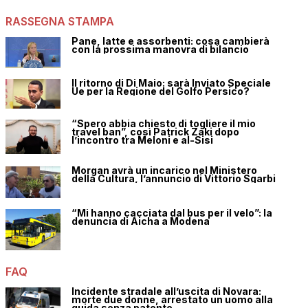
RASSEGNA STAMPA
Pane, latte e assorbenti: cosa cambierà
con la prossima manovra di bilancio
Il ritorno di Di Maio: sarà Inviato Speciale
Ue per la Regione del Golfo Persico?
“Spero abbia chiesto di togliere il mio
travel ban”, così Patrick Zaki dopo
l’incontro tra Meloni e al-Sisi
Morgan avrà un incarico nel Ministero
della Cultura, l’annuncio di Vittorio Sgarbi
“Mi hanno cacciata dal bus per il velo”: la
denuncia di Aicha a Modena
FAQ
Incidente stradale all’uscita di Novara:
morte due donne, arrestato un uomo alla
guida senza patente