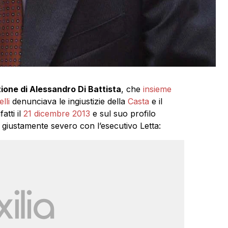
zione di Alessandro Di Battista
, che
insieme
elli
denunciava le ingiustizie della
Casta
e il
atti il
21 dicembre 2013
e sul suo profilo
giustamente severo con l’esecutivo Letta: