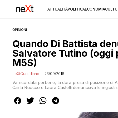
ATTUALITÀ
POLITICA
ECONOMIA
CULTU
OPINIONI
Quando Di Battista den
Salvatore Tutino (oggi
M5S)
neXtQuotidiano
23/09/2016
Va ricordata perbene, la dura presa di posizione di A
Carla Ruocco e Laura Castelli denunciava le ingiustizi
Era infatti il 21 dicembre 2013 e sul suo profilo l’at
severo con l’esecutivo Letta: Questa […]