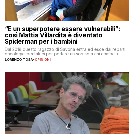
“È un superpotere essere vulnerabili”:
così Mattia Villardita è diventato
Spiderman per i bambini
Dal 2018 questo ragazzo di Savona entra ed esce dai reparti
oncologici pediatrici per portare un sorriso a chi combatte
LORENZO TOSA
-
OPINIONI