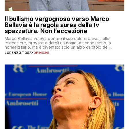
Il bullismo vergognoso verso Marco
Bellavia è la regola aurea della tv
spazzatura. Non l’eccezione
Marco Bellavia voleva portare il suo dolore davanti alle
telecamere, provare a dargli un nome, a riconoscerlo, a
normalizzarlo, ma è diventato solo un altro capitolo del
copione
LORENZO TOSA
-
OPINIONI