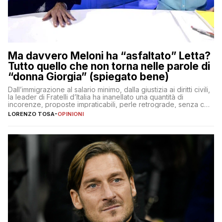
Ma davvero Meloni ha “asfaltato” Letta?
Tutto quello che non torna nelle parole di
“donna Giorgia” (spiegato bene)
Dall’immigrazione al salario minimo, dalla giustizia ai diritti civili,
la leader di Fratelli d’Italia ha inanellato una quantità di
incorenze, proposte impraticabili, perle retrograde, senza che
nessuno – a destra come a sinistra – glielo abbia fatto notare
LORENZO TOSA
-
OPINIONI