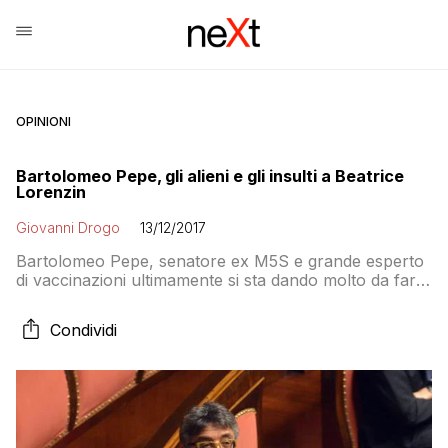
OPINIONI
Bartolomeo Pepe, gli alieni e gli insulti a Beatrice
Lorenzin
Giovanni Drogo
13/12/2017
Bartolomeo Pepe, senatore ex M5S e grande esperto
di vaccinazioni ultimamente si sta dando molto da fare.
Free vax convinto, anche se non allineato al pensiero
dominante di molti Genitori Preoccupati che credono
Condividi
di poter fare affidamento sulla Corte Europea dei Diritti
dell’Uomo per vedere annullata la Legge Lorenzin,
Pepe qualche giorno fa ha preso […]