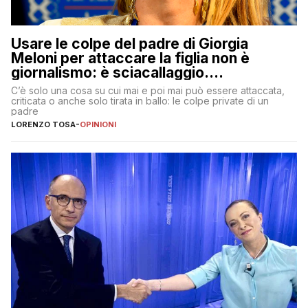
Usare le colpe del padre di Giorgia
Meloni per attaccare la figlia non è
giornalismo: è sciacallaggio.
Dimostriamo di essere diversi
C’è solo una cosa su cui mai e poi mai può essere attaccata,
criticata o anche solo tirata in ballo: le colpe private di un
padre
LORENZO TOSA
-
OPINIONI