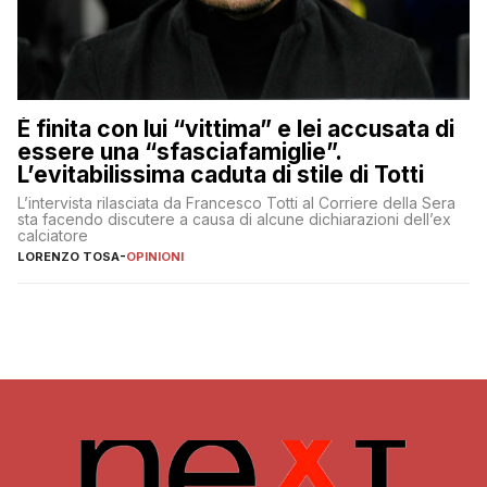
È finita con lui “vittima” e lei accusata di
essere una “sfasciafamiglie”.
L’evitabilissima caduta di stile di Totti
L’intervista rilasciata da Francesco Totti al Corriere della Sera
sta facendo discutere a causa di alcune dichiarazioni dell’ex
calciatore
LORENZO TOSA
-
OPINIONI