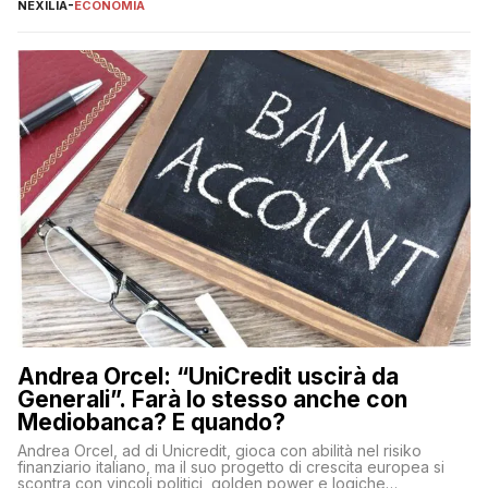
educazione finanziaria, che impedisce ad una larga parte della
NEXILIA
-
ECONOMIA
popolazione di comprendere in modo adeguato il
funzionamento e le implicazioni di questi asset digitali. Dubbi
sulle criptovalute: […]
Andrea Orcel: “UniCredit uscirà da
Generali”. Farà lo stesso anche con
Mediobanca? E quando?
Andrea Orcel, ad di Unicredit, gioca con abilità nel risiko
finanziario italiano, ma il suo progetto di crescita europea si
scontra con vincoli politici, golden power e logiche