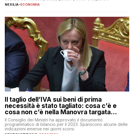
protezionistiche. Orcel e la mossa su Generali Andrea Orcel,
NEXILIA
-
ECONOMIA
ad di Unicredit, continua a sorprendere per la sua capacità di
muoversi con decisione in un contesto finanziario […]
Il taglio dell’IVA sui beni di prima
necessità è stato tagliato: cosa c’è e
cosa non c’è nella Manovra targata
Meloni
Il Consiglio dei Ministri ha approvato il documento
programmatico di bilancio per il 2023. Spariscono alcune delle
indicazioni emerse nei giorni scorsi