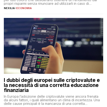
propri risparmi senza rinunciare ad utilizzarli in caso di
necessità. A differenza delle forme vincolate tradizionali,
NEXILIA
-
ECONOMIA
questa tipologia consente di accedere alle somme versate in
qualsiasi momento, offrendo un equilibrio tra sicurezza,
flessibilità e rendimento. Come funzionano […]
I dubbi degli europei sulle criptovalute e
la necessità di una corretta educazione
finanziaria
In Europa l’adozione delle criptovalute viene ancora frenata
da alcuni fattori, i quali alimentano un clima di incertezza. Una
delle cause principali è la mancanza di una corretta