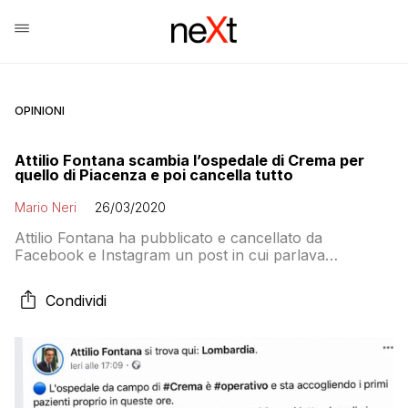
OPINIONI
Attilio Fontana scambia l’ospedale di Crema per
quello di Piacenza e poi cancella tutto
Mario Neri
26/03/2020
Attilio Fontana ha pubblicato e cancellato da
Facebook e Instagram un post in cui parlava
dell’ospedale da campo di Crema “pienamente
operativo” e “dotato delle migliori tecnologie sanitarie,
Condividi
con 32 posti letto ai quali si aggiungono 3 postazioni
per la terapia intensiva” perché la foto che illustrava il
post era quella dell’ospedale di Piacenza. Gli […]