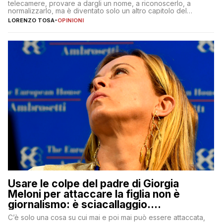
telecamere, provare a dargli un nome, a riconoscerlo, a
normalizzarlo, ma è diventato solo un altro capitolo del
copione
LORENZO TOSA
-
OPINIONI
Usare le colpe del padre di Giorgia
Meloni per attaccare la figlia non è
giornalismo: è sciacallaggio.
Dimostriamo di essere diversi
C’è solo una cosa su cui mai e poi mai può essere attaccata,