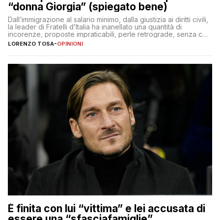
“donna Giorgia” (spiegato bene)
Dall’immigrazione al salario minimo, dalla giustizia ai diritti civili,
la leader di Fratelli d’Italia ha inanellato una quantità di
incorenze, proposte impraticabili, perle retrograde, senza che
nessuno – a destra come a sinistra – glielo abbia fatto notare
LORENZO TOSA
-
OPINIONI
È finita con lui “vittima” e lei accusata di
essere una “sfasciafamiglie”.