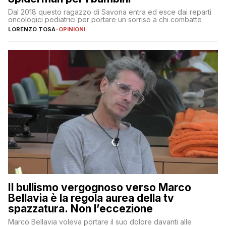
Dal 2018 questo ragazzo di Savona entra ed esce dai reparti
oncologici pediatrici per portare un sorriso a chi combatte
LORENZO TOSA
-
OPINIONI
Il bullismo vergognoso verso Marco
Bellavia è la regola aurea della tv
spazzatura. Non l’eccezione
Marco Bellavia voleva portare il suo dolore davanti alle