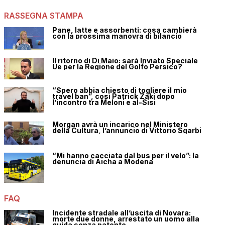
RASSEGNA STAMPA
Pane, latte e assorbenti: cosa cambierà
con la prossima manovra di bilancio
Il ritorno di Di Maio: sarà Inviato Speciale
Ue per la Regione del Golfo Persico?
“Spero abbia chiesto di togliere il mio
travel ban”, così Patrick Zaki dopo
l’incontro tra Meloni e al-Sisi
Morgan avrà un incarico nel Ministero
della Cultura, l’annuncio di Vittorio Sgarbi
“Mi hanno cacciata dal bus per il velo”: la
denuncia di Aicha a Modena
FAQ
Incidente stradale all’uscita di Novara:
morte due donne, arrestato un uomo alla
guida senza patente