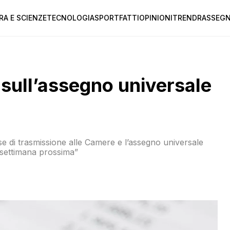
RA E SCIENZE
TECNOLOGIA
SPORT
FATTI
OPINIONI
TREND
RASSEGN
 sull’assegno universale
ase di trasmissione alle Camere e l’assegno universale
a la settimana prossima”