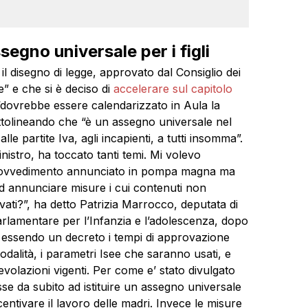
segno universale per i figli
 il disegno di legge, approvato dal Consiglio dei
e” e che si è deciso di
accelerare sul capitolo
“dovrebbe essere calendarizzato in Aula la
ttolineando che “è un assegno universale nel
lle partite Iva, agli incapienti, a tutti insomma”.
inistro, ha toccato tanti temi. Mi volevo
provvedimento annunciato in pompa magna ma
d annunciare misure i cui contenuti non
ati?”, ha detto Patrizia Marrocco, deputata di
rlamentare per l’Infanzia e l’adolescenza, dopo
on essendo un decreto i tempi di approvazione
odalità, i parametri Isee che saranno usati, e
volazioni vigenti. Per come e’ stato divulgato
e da subito ad istituire un assegno universale
ncentivare il lavoro delle madri. Invece le misure