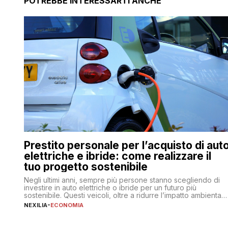
POTREBBE INTERESSARTI ANCHE
Prestito personale per l’acquisto di aut
elettriche e ibride: come realizzare il
tuo progetto sostenibile
Negli ultimi anni, sempre più persone stanno scegliendo di
investire in auto elettriche o ibride per un futuro più
sostenibile. Questi veicoli, oltre a ridurre l’impatto ambientale
offrono vantaggi economici a lungo termine, come minori
NEXILIA
-
ECONOMIA
costi di gestione e benefici fiscali. Tuttavia, l’acquisto di
un’auto nuova rappresenta un impegno finanziario
significativo. Come fare se non […]