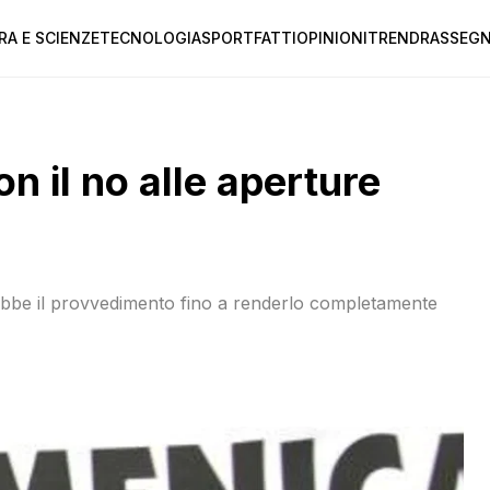
RA E SCIENZE
TECNOLOGIA
SPORT
FATTI
OPINIONI
TREND
RASSEGN
n il no alle aperture
rebbe il provvedimento fino a renderlo completamente