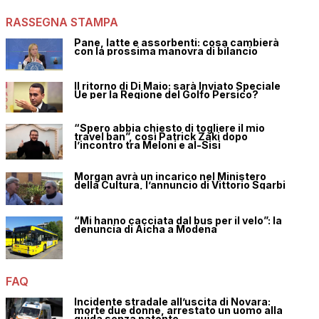
RASSEGNA STAMPA
Pane, latte e assorbenti: cosa cambierà
con la prossima manovra di bilancio
Il ritorno di Di Maio: sarà Inviato Speciale
Ue per la Regione del Golfo Persico?
“Spero abbia chiesto di togliere il mio
travel ban”, così Patrick Zaki dopo
l’incontro tra Meloni e al-Sisi
Morgan avrà un incarico nel Ministero
della Cultura, l’annuncio di Vittorio Sgarbi
“Mi hanno cacciata dal bus per il velo”: la
denuncia di Aicha a Modena
FAQ
Incidente stradale all’uscita di Novara:
morte due donne, arrestato un uomo alla
guida senza patente