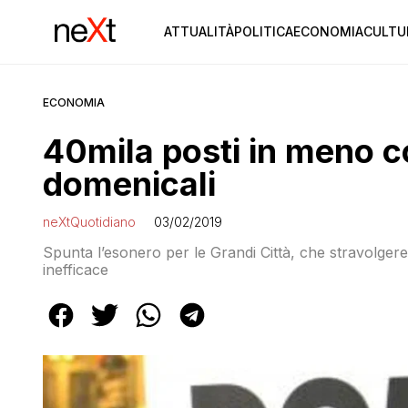
ATTUALITÀ
POLITICA
ECONOMIA
CULTU
ECONOMIA
40mila posti in meno co
domenicali
neXtQuotidiano
03/02/2019
Spunta l’esonero per le Grandi Città, che stravolge
inefficace