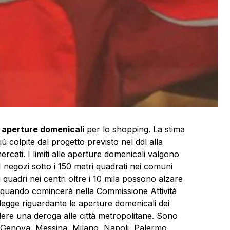
e
aperture domenicali
per lo shopping. La stima
iù colpite dal progetto previsto nel ddl alla
cati. I limiti alle aperture domenicali valgono
 negozi sotto i 150 metri quadrati nei comuni
ri quadri nei centri oltre i 10 mila possono alzare
 quando comincerà nella Commissione Attività
legge riguardante le aperture domenicali dei
dere una deroga alle città metropolitane. Sono
e, Genova, Messina, Milano, Napoli, Palermo,