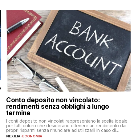
o
Conto deposito non vincolato:
rendimenti senza obblighi a lungo
termine
,
I conti deposito non vincolati rappresentano la scelta ideale
per tutti coloro che desiderano ottenere un rendimento dai
propri risparmi senza rinunciare ad utilizzarli in caso di
necessità. A differenza delle forme vincolate tradizionali,
NEXILIA
-
ECONOMIA