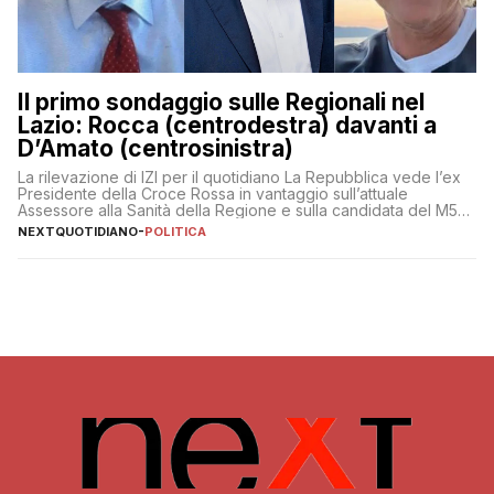
Il primo sondaggio sulle Regionali nel
Lazio: Rocca (centrodestra) davanti a
D’Amato (centrosinistra)
La rilevazione di IZI per il quotidiano La Repubblica vede l’ex
Presidente della Croce Rossa in vantaggio sull’attuale
Assessore alla Sanità della Regione e sulla candidata del M5S
Donatella Bianchi
NEXTQUOTIDIANO
-
POLITICA