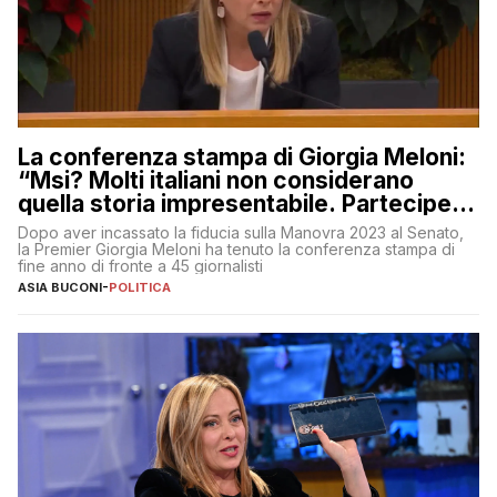
La conferenza stampa di Giorgia Meloni:
“Msi? Molti italiani non considerano
quella storia impresentabile. Parteciperò
al 25 aprile”
Dopo aver incassato la fiducia sulla Manovra 2023 al Senato,
la Premier Giorgia Meloni ha tenuto la conferenza stampa di
fine anno di fronte a 45 giornalisti
ASIA BUCONI
-
POLITICA