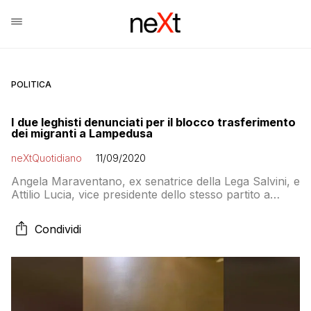
POLITICA
I due leghisti denunciati per il blocco trasferimento
dei migranti a Lampedusa
neXtQuotidiano
11/09/2020
Angela Maraventano, ex senatrice della Lega Salvini, e
Attilio Lucia, vice presidente dello stesso partito a
Lampedusa, sono stati denunciati con l’accusa di
interruzione di pubblico servizio per aver ostacolato il
Condividi
trasferimento dei migranti con una manifestazione non
autorizzata