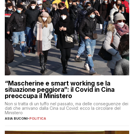
“Mascherine e smart working se la
situazione peggiora”: il Covid in Cina
preoccupa il Ministero
Non si tratta di un tuffo nel passato, ma delle conseguenze dei
dati che arrivano dalla Cina sul Covid: ecco la circolare del
Ministero
ASIA BUCONI
-
POLITICA