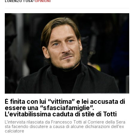
LORENZO TOSA
-
OPINIONI
È finita con lui “vittima” e lei accusata di
essere una “sfasciafamiglie”.
L’evitabilissima caduta di stile di Totti
L’intervista rilasciata da Francesco Totti al Corriere della Sera
sta facendo discutere a causa di alcune dichiarazioni dell’ex
calciatore