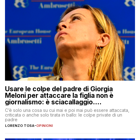
Usare le colpe del padre di Giorgia
Meloni per attaccare la figlia non è
giornalismo: è sciacallaggio.
Dimostriamo di essere diversi
C’è solo una cosa su cui mai e poi mai può essere attaccata,
criticata o anche solo tirata in ballo: le colpe private di un
padre
LORENZO TOSA
-
OPINIONI