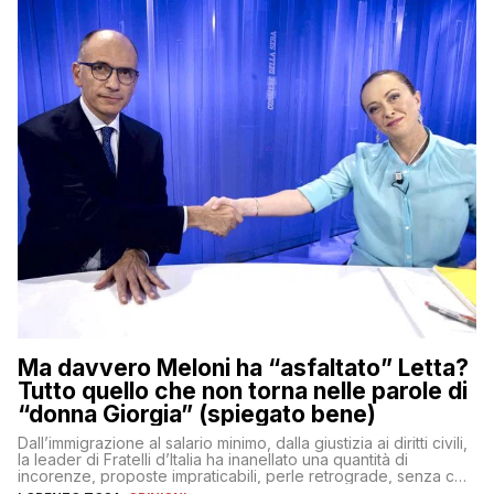
Ma davvero Meloni ha “asfaltato” Letta?
Tutto quello che non torna nelle parole di
“donna Giorgia” (spiegato bene)
Dall’immigrazione al salario minimo, dalla giustizia ai diritti civili,
la leader di Fratelli d’Italia ha inanellato una quantità di
incorenze, proposte impraticabili, perle retrograde, senza che
nessuno – a destra come a sinistra – glielo abbia fatto notare