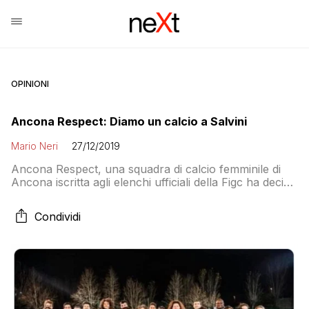
OPINIONI
Ancona Respect: Diamo un calcio a Salvini
Mario Neri
27/12/2019
Ancona Respect, una squadra di calcio femminile di
Ancona iscritta agli elenchi ufficiali della Figc ha deciso
di chiudere l’anno sportivo disputando una partitella in
famiglia. Prima del fischio d’inizio, i protagonisti della
Condividi
festa si sono schierati a centrocampo esponendo il
cartello: “Diamo un calcio a Salvini“. Lo slogan è stato
esposto per protestare contro […]