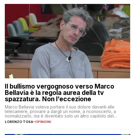
Il bullismo vergognoso verso Marco
Bellavia è la regola aurea della tv
spazzatura. Non l’eccezione
Marco Bellavia voleva portare il suo dolore davanti alle
telecamere, provare a dargli un nome, a riconoscerlo, a
normalizzarlo, ma è diventato solo un altro capitolo del
copione
LORENZO TOSA
-
OPINIONI