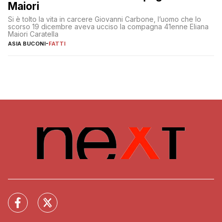
Maiori
Si è tolto la vita in carcere Giovanni Carbone, l’uomo che lo
scorso 19 dicembre aveva ucciso la compagna 41enne Eliana
Maiori Caratella
ASIA BUCONI
-
FATTI