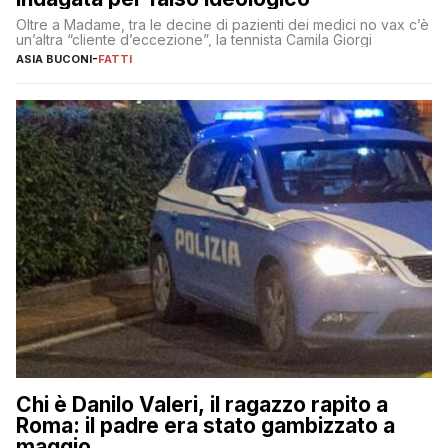
Oltre a Madame, tra le decine di pazienti dei medici no vax c’è
un’altra “cliente d’eccezione”, la tennista Camila Giorgi
ASIA BUCONI
-
FATTI
Chi è Danilo Valeri, il ragazzo rapito a
Roma: il padre era stato gambizzato a
maggio