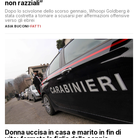
non razziali”
Dopo lo scivolone dello scorso gennaio, Whoopi Goldberg è
stata costretta a tornare a scusarsi per affermazioni offensive
verso gli ebrei
ASIA BUCONI
-
FATTI
Donna uccisa in casa e marito in fin di