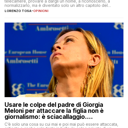
telecamere, provare a dargli un nome, a riconoscerlo, a
normalizzarlo, ma è diventato solo un altro capitolo del
copione
LORENZO TOSA
-
OPINIONI
Usare le colpe del padre di Giorgia
Meloni per attaccare la figlia non è
giornalismo: è sciacallaggio.
Dimostriamo di essere diversi
C’è solo una cosa su cui mai e poi mai può essere attaccata,