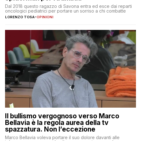
Dal 2018 questo ragazzo di Savona entra ed esce dai reparti
oncologici pediatrici per portare un sorriso a chi combatte
LORENZO TOSA
-
OPINIONI
Il bullismo vergognoso verso Marco
Bellavia è la regola aurea della tv
spazzatura. Non l’eccezione
Marco Bellavia voleva portare il suo dolore davanti alle