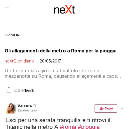
OPINIONI
Gli allagamenti della metro a Roma per la pioggia
neXtQuotidiano
20/05/2017
Un forte nubifragio si è abbattuto intorno a
mezzanotte su Roma, causando allagamenti e caos
nelle strade, con semafori e illuminazione pubblica in
tilt in varie zone della città. Tuoni, fulmini e una pioggia
Condividi
battente hanno sferzato la capitale per un paio d’ore,
causando non pochi disagi. Moltissime le chiamate
giunte ai centralini dei Vigili […]