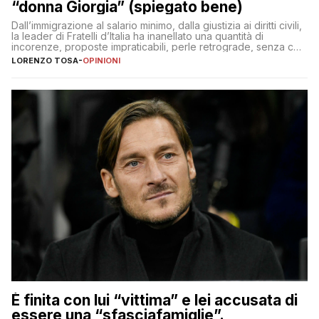
“donna Giorgia” (spiegato bene)
Dall’immigrazione al salario minimo, dalla giustizia ai diritti civili,
la leader di Fratelli d’Italia ha inanellato una quantità di
incorenze, proposte impraticabili, perle retrograde, senza che
nessuno – a destra come a sinistra – glielo abbia fatto notare
LORENZO TOSA
-
OPINIONI
È finita con lui “vittima” e lei accusata di
essere una “sfasciafamiglie”.