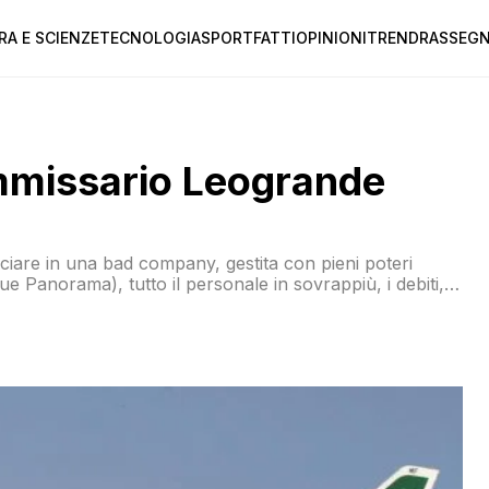
RA E SCIENZE
TECNOLOGIA
SPORT
FATTI
OPINIONI
TREND
RASSEGN
commissario Leogrande
ciare in una bad company, gestita con pieni poteri
e Panorama), tutto il personale in sovrappiù, i debiti,