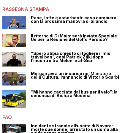
RASSEGNA STAMPA
Pane, latte e assorbenti: cosa cambierà
con la prossima manovra di bilancio
Il ritorno di Di Maio: sarà Inviato Speciale
Ue per la Regione del Golfo Persico?
“Spero abbia chiesto di togliere il mio
travel ban”, così Patrick Zaki dopo
l’incontro tra Meloni e al-Sisi
Morgan avrà un incarico nel Ministero
della Cultura, l’annuncio di Vittorio Sgarbi
“Mi hanno cacciata dal bus per il velo”: la
denuncia di Aicha a Modena
FAQ
Incidente stradale all’uscita di Novara:
morte due donne, arrestato un uomo alla
guida senza patente