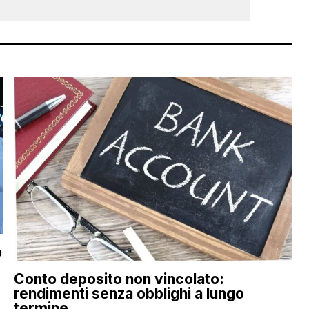
o
Conto deposito non vincolato:
rendimenti senza obblighi a lungo
termine